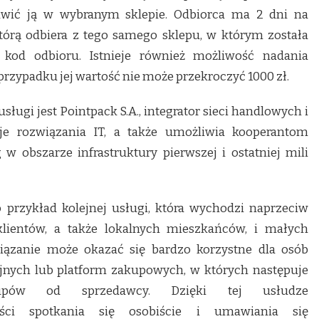
awić ją w wybranym sklepie. Odbiorca ma 2 dni na
którą odbiera z tego samego sklepu, w którym została
 kod odbioru. Istnieje również możliwość nadania
przypadku jej wartość nie może przekroczyć 1000 zł.
ugi jest Pointpack S.A., integrator sieci handlowych i
uje rozwiązania IT, a także umożliwia kooperantom
w obszarze infrastruktury pierwszej i ostatniej mili
 przykład kolejnej usługi, która wychodzi naprzeciw
lientów, a także lokalnych mieszkańców, i małych
iązanie może okazać się bardzo korzystne dla osób
cyjnych lub platform zakupowych, w których następuje
kupów od sprzedawcy. Dzięki tej usłudze
ści spotkania się osobiście i umawiania się