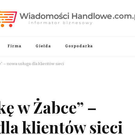
.pl
Firma
Giełda
Gospodarka
 – nowa usługa dla klientów sieci
kę w Żabce” –
la klientów sieci