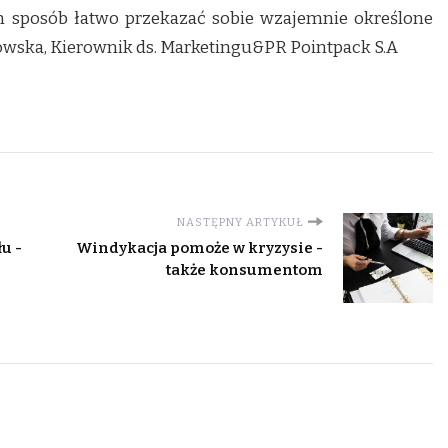
n sposób łatwo przekazać sobie wzajemnie określone
wska, Kierownik ds. Marketingu&PR Pointpack S.A
NASTĘPNY ARTYKUŁ
u -
Windykacja pomoże w kryzysie -
także konsumentom