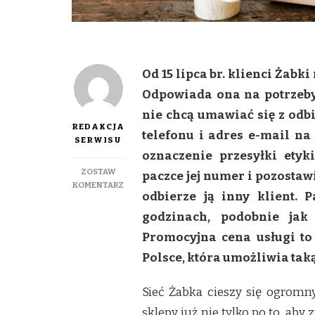
Od 15 lipca br. klienci Żabk
Odpowiada ona na potrzeby 
nie chcą umawiać się z odb
REDAKCJA
telefonu i adres e-mail na
SERWISU
oznaczenie przesyłki etyk
ZOSTAW
paczce jej numer i pozostaw
DO
KOMENTARZ
odbierze ją inny klient.
„ZOSTAW
PACZKĘ
godzinach, podobnie jak
W
Promocyjna cena usługi to 
ŻABCE”
–
Polsce, która umożliwia ta
NOWA
USŁUGA
Sieć Żabka cieszy się ogromn
DLA
KLIENTÓW
sklepy już nie tylko po to, aby