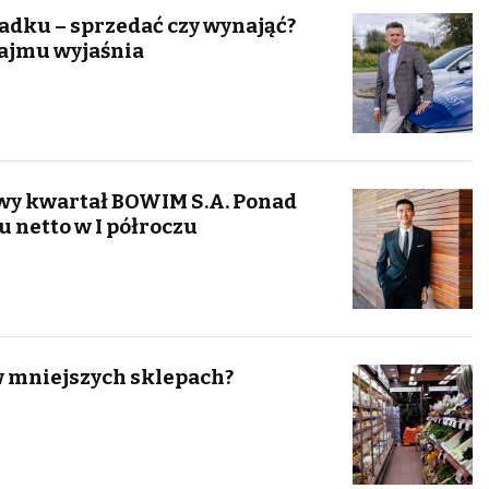
adku – sprzedać czy wynająć?
ajmu wyjaśnia
wy kwartał BOWIM S.A. Ponad
u netto w I półroczu
w mniejszych sklepach?