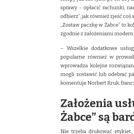
SIECI
sprawy – opłacić rachunki, na
odbierz”, jak również zjeść coś
„Zostaw paczkę w Żabce” to kol
zgodnie z założeniami modern
– Wszelkie dodatkowe usługi
popularne również w prowadz
wprowadza kolejne rozwiązani
mogli zostawić lub odebrać p
komentuje Norbert Kruk, francz
Założenia usł
Żabce” są bar
Nie trzeba drukować etykiet