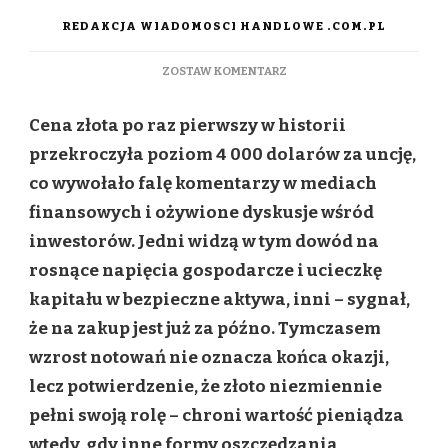
REDAKCJA WIADOMOSCI HANDLOWE .COM.PL
DO
ZOSTAW KOMENTARZ
ZŁOTE
MITY
Cena złota po raz pierwszy w historii
INWESTYCYJNE.
CZEGO
przekroczyła poziom 4 000 dolarów za uncję,
NIE
co wywołało falę komentarzy w mediach
TRZEBA
SIĘ
finansowych i ożywione dyskusje wśród
BAĆ
inwestorów. Jedni widzą w tym dowód na
PRZY
ZAKUPIE
rosnące napięcia gospodarcze i ucieczkę
ZŁOTA?
kapitału w bezpieczne aktywa, inni – sygnał,
że na zakup jest już za późno. Tymczasem
wzrost notowań nie oznacza końca okazji,
lecz potwierdzenie, że złoto niezmiennie
pełni swoją rolę – chroni wartość pieniądza
wtedy, gdy inne formy oszczędzania