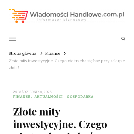
Wiadomości Handlowe . com.pl
informator biznesowy
Strona główna
Finanse
Złote mity inwestycyjne. Czego nie trzeba się bać przy zakupie
złota?
24 PAŹDZIERNIKA, 2025
FINANSE
AKTUALNOŚCI
GOSPODARKA
Złote mity
inwestycyjne. Czego