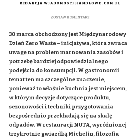
REDAKCJA WIADOMOSCI HANDLOWE .COM.PL
DO
ZOSTAW KOMENTARZ
ZERO
WASTE
30 marca obchodzony jest Międzynarodowy
W
KUCHNI.
Dzień Zero Waste – inicjatywa, która zwraca
RADY
uwagę na problem marnowania zasobów i
OD
CHEFA
potrzebę bardziej odpowiedzialnego
Z
podejścia do konsumpcji. W gastronomii
GWIAZDKĄ
MICHELIN
temat ten ma szczególne znaczenie,
ponieważ to właśnie kuchnia jest miejscem,
w którym decyzje dotyczące produktu,
sezonowości i techniki przygotowania
bezpośrednio przekładają się na skalę
odpadów. W restauracji NUTA, wyróżnionej
trzykrotnie gwiazdką Michelin, filozofia