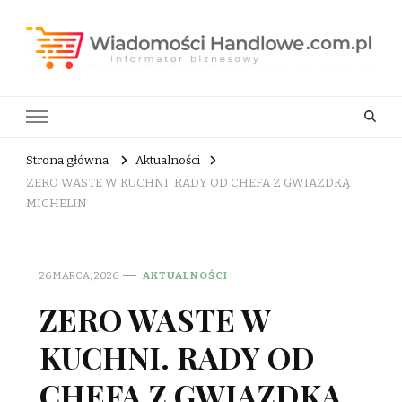
Wiadomości Handlowe . com.pl
informator biznesowy
Strona główna
Aktualności
ZERO WASTE W KUCHNI. RADY OD CHEFA Z GWIAZDKĄ
MICHELIN
26 MARCA, 2026
AKTUALNOŚCI
ZERO WASTE W
KUCHNI. RADY OD
CHEFA Z GWIAZDKĄ