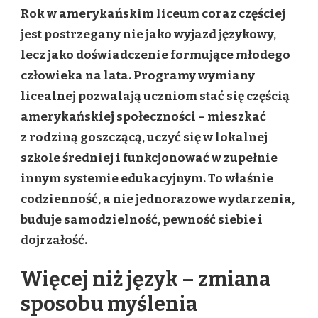
W
Rok w amerykańskim liceum coraz częściej
AMERYKAŃSKIM
LICEUM.
jest postrzegany nie jako wyjazd językowy,
DOŚWIADCZENIE,
lecz jako doświadczenie formujące młodego
KTÓRE
ZMIENIA
człowieka na lata. Programy wymiany
WIĘCEJ
licealnej pozwalają uczniom stać się częścią
NIŻ
TYLKO
amerykańskiej społeczności – mieszkać
JĘZYK
z rodziną goszczącą, uczyć się w lokalnej
szkole średniej i funkcjonować w zupełnie
innym systemie edukacyjnym. To właśnie
codzienność, a nie jednorazowe wydarzenia,
buduje samodzielność, pewność siebie i
dojrzałość.
Więcej niż język – zmiana
sposobu myślenia