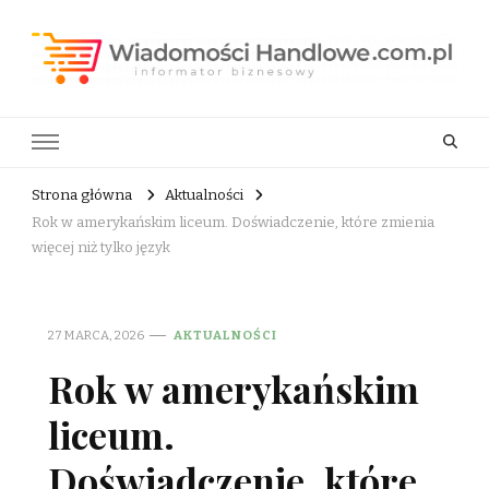
Wiadomości Handlowe . com.pl
informator biznesowy
Strona główna
Aktualności
Rok w amerykańskim liceum. Doświadczenie, które zmienia
więcej niż tylko język
27 MARCA, 2026
AKTUALNOŚCI
Rok w amerykańskim
liceum.
Doświadczenie, które