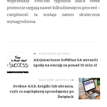
wyprzedaży. Podczas tygodnia Black Week
promocje sięgają nawet kilkudziesięciu procent –
cierpliwość ta zostaje zatem skutecznie
wynagrodzona.
POPRZEDNI ARTYKUŁ
Akcjonariusze SoftBlue SA wyrazili
zgodę na emisję za ponad 10 mln zł
NASTĘPNY ARTYKUŁ
Drobne AGD, książki lub ubrania,
czyli co najchętniej sprzedajemy po
Świętach