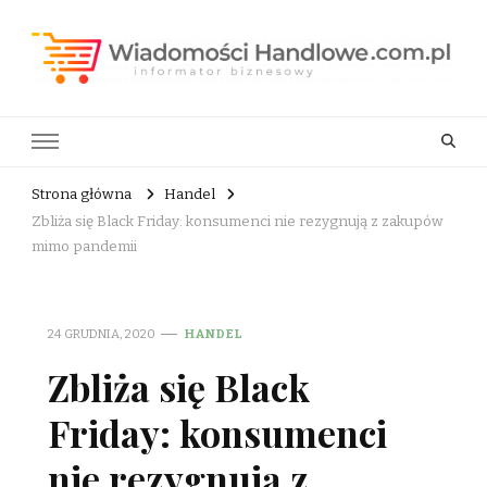
Wiadomości Handlowe . com.pl
informator biznesowy
Strona główna
Handel
Zbliża się Black Friday: konsumenci nie rezygnują z zakupów
mimo pandemii
24 GRUDNIA, 2020
HANDEL
Zbliża się Black
Friday: konsumenci
nie rezygnują z