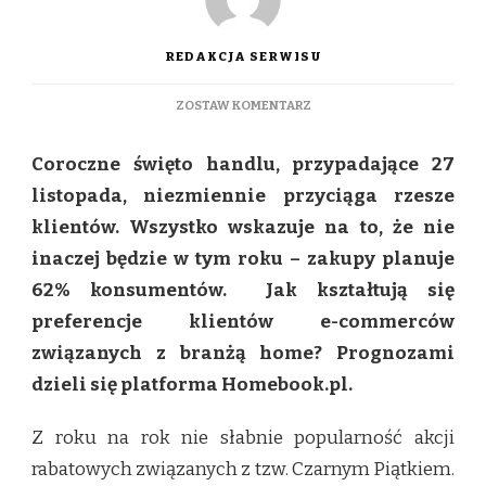
REDAKCJA SERWISU
DO
ZOSTAW KOMENTARZ
ZBLIŻA
SIĘ
Coroczne święto handlu, przypadające 27
BLACK
FRIDAY:
listopada, niezmiennie przyciąga rzesze
KONSUMENCI
klientów. Wszystko wskazuje na to, że nie
NIE
REZYGNUJĄ
inaczej będzie w tym roku – zakupy planuje
Z
62% konsumentów. Jak kształtują się
ZAKUPÓW
MIMO
preferencje klientów e-commerców
PANDEMII
związanych z branżą home? Prognozami
dzieli się platforma Homebook.pl.
Z roku na rok nie słabnie popularność akcji
rabatowych związanych z tzw. Czarnym Piątkiem.