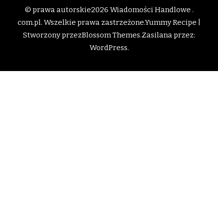
© prawa autorskie2026
Wiadomości Handlowe .
com.pl
. Wszelkie prawa zastrzeżone.
Yummy Recipe |
Stworzony przez
Blossom Themes
.Zasilana przez:
WordPress
.