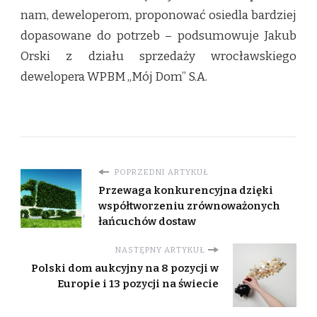
nam, deweloperom, proponować osiedla bardziej
dopasowane do potrzeb – podsumowuje Jakub
Orski z działu sprzedaży wrocławskiego
dewelopera WPBM „Mój Dom” S.A.
POPRZEDNI ARTYKUŁ
Przewaga konkurencyjna dzięki
współtworzeniu zrównoważonych
łańcuchów dostaw
NASTĘPNY ARTYKUŁ
Polski dom aukcyjny na 8 pozycji w
Europie i 13 pozycji na świecie