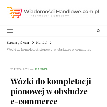
Wiadomości Handlowe . com.pl
informator biznesowy
Strona główna
Handel
Wózki do kompletacji pionowej w obsłudze e-commerce
23 LIPCA, 2021
HANDEL
Wózki do kompletacji
pionowej w obsłudze
e-commerce