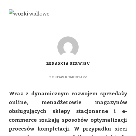
REDAKCJA SERWISU
DO
ZOSTAW KOMENTARZ
WÓZKI
DO
Wraz z dynamicznym rozwojem sprzedaży
KOMPLETACJI
PIONOWEJ
online, menadżerowie magazynów
W
obsługujących sklepy stacjonarne i e-
OBSŁUDZE
E-
commerce szukają sposobów optymalizacji
COMMERCE
procesów kompletacji. W przypadku sieci