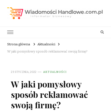
Wiadomości Handlowe . com.pl
informator biznesowy
Strona główna
Aktualności
W jaki pomysłowy sposób reklamować swoją firmę?
23 STYCZNIA, 2022
AKTUALNOŚCI
W jaki pomysłowy
sposób reklamować
swoją firmę?