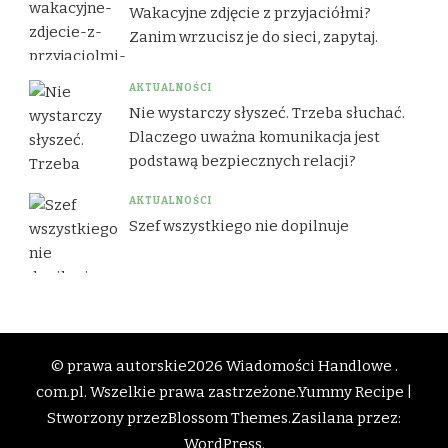
Wakacyjne zdjęcie z przyjaciółmi?
Zanim wrzucisz je do sieci, zapytaj.
AKTUALNOŚCI
Nie wystarczy słyszeć. Trzeba słuchać.
Dlaczego uważna komunikacja jest
podstawą bezpiecznych relacji?
AKTUALNOŚCI
Szef wszystkiego nie dopilnuje
© prawa autorskie2026
Wiadomości Handlowe .
com.pl
. Wszelkie prawa zastrzeżone.
Yummy Recipe |
Stworzony przez
Blossom Themes
.Zasilana przez:
WordPress
.