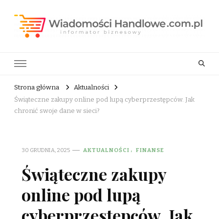
Wiadomości Handlowe . com.pl
informator biznesowy
Strona główna
Aktualności
Świąteczne zakupy online pod lupą cyberprzestępców. Jak
chronić swoje dane w sieci?
30 GRUDNIA, 2025
AKTUALNOŚCI
FINANSE
Świąteczne zakupy
online pod lupą
cyberprzestępców. Jak