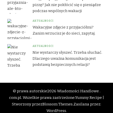
pizzę? Jak nie pokłócić się o pieniądze
podczas wspólnych wakacji
AKTUALNOŚCI
Wakacyjne zdjęcie z przyjaciółmi?
Zanim wrzucisz je do sieci, zapytaj.
AKTUALNOŚCI
Nie wystarczy słyszeć. Trzeba słuchać.
Dlaczego uważna komunikacja jest
podstawą bezpiecznych relacji?
© prawa autorskie2026
Wiadomości Handlowe .
com.pl
. Wszelkie prawa zastrzeżone.
Yummy Recipe |
Stworzony przez
Blossom Themes
.Zasilana przez:
WordPress
.