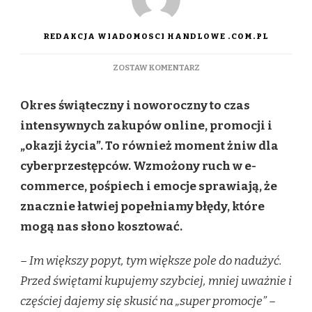
REDAKCJA WIADOMOSCI HANDLOWE .COM.PL
DO
ZOSTAW KOMENTARZ
ŚWIĄTECZNE
ZAKUPY
Okres świąteczny i noworoczny to czas
ONLINE
POD
intensywnych zakupów online, promocji i
LUPĄ
„okazji życia”. To również moment żniw dla
CYBERPRZESTĘPCÓW.
JAK
cyberprzestępców. Wzmożony ruch w e-
CHRONIĆ
commerce, pośpiech i emocje sprawiają, że
SWOJE
DANE
znacznie łatwiej popełniamy błędy, które
W
mogą nas słono kosztować.
SIECI?
– Im większy popyt, tym większe pole do nadużyć.
Przed świętami kupujemy szybciej, mniej uważnie i
częściej dajemy się skusić na „super promocje” –