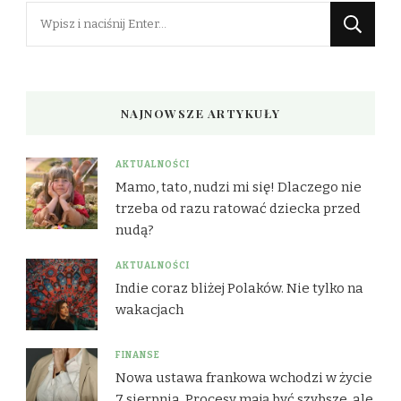
Szukasz
czegoś?
NAJNOWSZE ARTYKUŁY
AKTUALNOŚCI
Mamo, tato, nudzi mi się! Dlaczego nie
trzeba od razu ratować dziecka przed
nudą?
AKTUALNOŚCI
Indie coraz bliżej Polaków. Nie tylko na
wakacjach
FINANSE
Nowa ustawa frankowa wchodzi w życie
7 sierpnia. Procesy mają być szybsze, ale