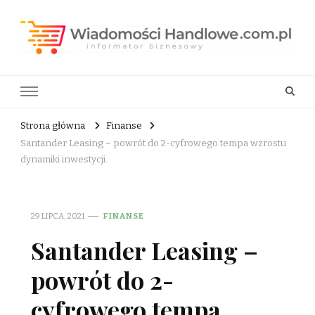
Wiadomości Handlowe . com.pl
informator biznesowy
Strona główna
Finanse
Santander Leasing – powrót do 2-cyfrowego tempa wzrostu
dynamiki inwestycji.
29 LIPCA, 2021
FINANSE
Santander Leasing –
powrót do 2-
cyfrowego tempa