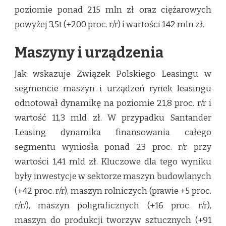
poziomie ponad 215 mln zł oraz ciężarowych
powyżej 3,5t (+200 proc. r/r) i wartości 142 mln zł.
Maszyny i urządzenia
Jak wskazuje Związek Polskiego Leasingu w
segmencie maszyn i urządzeń rynek leasingu
odnotował dynamikę na poziomie 21,8 proc. r/r i
wartość 11,3 mld zł. W przypadku Santander
Leasing dynamika finansowania całego
segmentu wyniosła ponad 23 proc. r/r przy
wartości 1,41 mld zł. Kluczowe dla tego wyniku
były inwestycje w sektorze maszyn budowlanych
(+42 proc. r/r), maszyn rolniczych (prawie +5 proc.
r/r/), maszyn poligraficznych (+16 proc. r/r),
maszyn do produkcji tworzyw sztucznych (+91