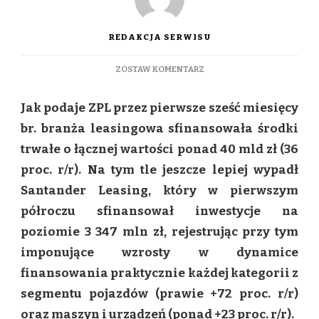
REDAKCJA SERWISU
DO
ZOSTAW KOMENTARZ
SANTANDER
LEASING
Jak podaje ZPL przez pierwsze sześć miesięcy
–
POWRÓT
br. branża leasingowa sfinansowała środki
DO
trwałe o łącznej wartości ponad 40 mld zł (36
2-
CYFROWEGO
proc. r/r). Na tym tle jeszcze lepiej wypadł
TEMPA
Santander Leasing, który w pierwszym
WZROSTU
DYNAMIKI
półroczu sfinansował inwestycje na
INWESTYCJI.
poziomie 3 347 mln zł, rejestrując przy tym
imponujące wzrosty w dynamice
finansowania praktycznie każdej kategorii z
segmentu pojazdów (prawie +72 proc. r/r)
oraz maszyn i urządzeń (ponad +23 proc. r/r).