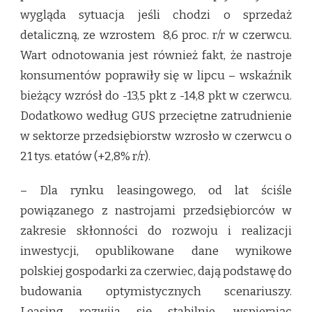
wygląda sytuacja jeśli chodzi o sprzedaż
detaliczną, ze wzrostem 8,6 proc. r/r w czerwcu.
Wart odnotowania jest również fakt, że nastroje
konsumentów poprawiły się w lipcu – wskaźnik
bieżący wzrósł do -13,5 pkt z -14,8 pkt w czerwcu.
Dodatkowo według GUS przeciętne zatrudnienie
w sektorze przedsiębiorstw wzrosło w czerwcu o
21 tys. etatów (+2,8% r/r).
– Dla rynku leasingowego, od lat ściśle
powiązanego z nastrojami przedsiębiorców w
zakresie skłonności do rozwoju i realizacji
inwestycji, opublikowane dane wynikowe
polskiej gospodarki za czerwiec, dają podstawę do
budowania optymistycznych scenariuszy.
Leasing rozwija się stabilnie, wspierając