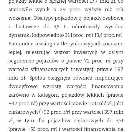
pojazdy lekkie o łącznej wartości 17,7 mld zł, co
stanowiło wynik o 29 proc. wyższy niż rok
wcześniej. Oba typy pojazdów tj. pojazdy osobowe
i dostawcze do 3,5 t., odnotowały wysokie
dynamiki (odpowiednio 31,1 proc. r/r i 18,4 proc. r/r).
Santander Leasing na tle rynku wypadł znacznie
lepiej, rejestrując wzrost inwestycji w całym
segmencie pojazdów o prawie 72 proc. r/r przy
wartości sfinansowanych inwestycji prawie 1,87
mld zł. Spółka osiągnęła również imponujące
dwucyfrowe wzrosty wartości finansowania
zarówno w kategorii pojazdów lekkich (prawie
+47 proc. r/r) przy wartości prawie 1,03 mld zł, jak i
ciężarowych (+92 proc. r/r) przy wartości 357 mln
zł, w tym dla pojazdów ciężarowych do 3,5t
(prawie +55 proc. r/r) i wartości finansowania na