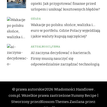
opieki. Jak przygotować finanse przed
urlopem i uniknąć kosztownych błędów?
GIEŁDA
Wakacje po polsku: słońce, walizka i…
euro w portfelu. Gdzie Polacy wyjeżdżają
i jakie waluty kupują najczęściej?
AKTUALNOŚCI
FIRMA
AI zaczyna decydować o karierach.
Firmy muszą nauczyć się
odpowiedzialnie zarządzać technologią
© prawa autorskie2026
Wiadomości Handlowe .
com.pl
. Wszelkie prawa zastrzeżone.
Yummy Recipe |
Stworzony przez
Blossom Themes
.Zasilana przez: