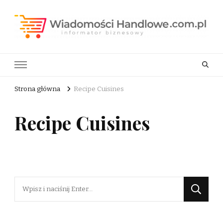
Wiadomości Handlowe . com.pl
informator biznesowy
Strona główna
Recipe Cuisines
Recipe Cuisines
Szukasz
czegoś?