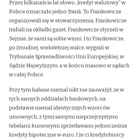
Przez kilkanaście lat słowo „kredyt walutowy” w
NICH
NIKT
Polsce oznaczało jedno: frank. To Frankowicze
NIE
organizowali się w stowarzyszenia, Frankowicze
MÓWIŁ,
A
trafiali na okładki gazet, Frankowicze słyszeli w
POWINIEN.
Sejmie, że sami są sobie winni. I to Frankowicze,
po żmudnej, wieloletniej walce, wygrali w
Trybunale Sprawiedliwości Unii Europejskiej, w
Sądzie Najwyższym, a w końcu masowo w sądach
w całej Polsce.
Przy tym hałasie niemal nikt nie zauważył, że w
tych samych oddziałach bankowych, na
podstawie niemal identycznych wzorców
umownych, z tymi samymi nieprzejrzystymi
tabelami kursowymi sprzedawano jednocześnie
kredyty hipoteczne w euro. I że ci kredytobiorcy