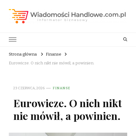
Wiadomości Handlowe . com.pl
informator biznesowy
Strona główna
Finanse
Eurowicze. O nich nikt nie mówił, a powinien.
23 CZERWCA, 2026
FINANSE
Eurowicze. O nich nikt
nie mówił, a powinien.