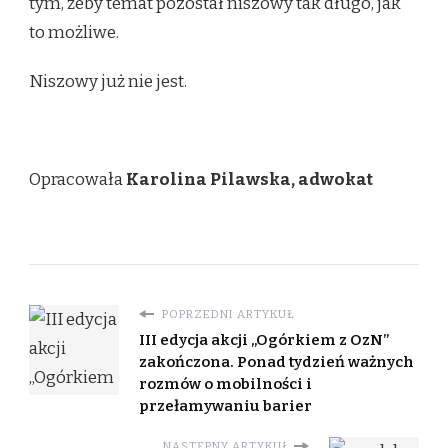
tym, żeby temat pozostał niszowy tak długo, jak
to możliwe.
Niszowy już nie jest.
Opracowała
Karolina Pilawska, adwokat
POPRZEDNI ARTYKUŁ
III edycja akcji „Ogórkiem z OzN”
zakończona. Ponad tydzień ważnych
rozmów o mobilności i
przełamywaniu barier
NASTĘPNY ARTYKUŁ