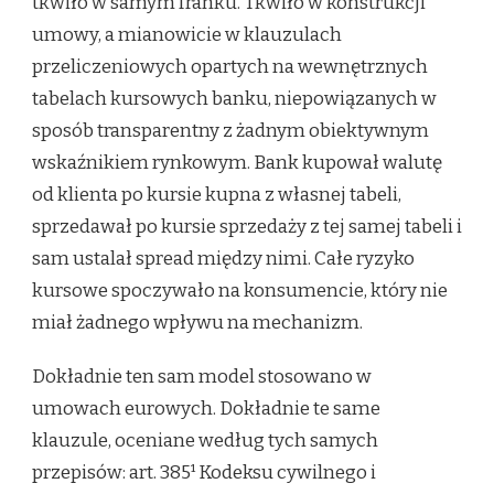
tkwiło w samym franku. Tkwiło w konstrukcji
umowy, a mianowicie w klauzulach
przeliczeniowych opartych na wewnętrznych
tabelach kursowych banku, niepowiązanych w
sposób transparentny z żadnym obiektywnym
wskaźnikiem rynkowym. Bank kupował walutę
od klienta po kursie kupna z własnej tabeli,
sprzedawał po kursie sprzedaży z tej samej tabeli i
sam ustalał spread między nimi. Całe ryzyko
kursowe spoczywało na konsumencie, który nie
miał żadnego wpływu na mechanizm.
Dokładnie ten sam model stosowano w
umowach eurowych. Dokładnie te same
klauzule, oceniane według tych samych
przepisów: art. 385¹ Kodeksu cywilnego i