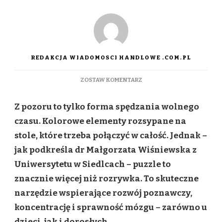
REDAKCJA WIADOMOSCI HANDLOWE .COM.PL
DO
ZOSTAW KOMENTARZ
PUZZLE
–
Z pozoru to tylko forma spędzania wolnego
WIĘCEJ
NIŻ
czasu. Kolorowe elementy rozsypane na
ROZRYWKA.
stole, które trzeba połączyć w całość. Jednak –
TO
TRENING
jak podkreśla dr Małgorzata Wiśniewska z
MÓZGU
Uniwersytetu w Siedlcach – puzzle to
DOSTĘPNY
DLA
znacznie więcej niż rozrywka. To skuteczne
KAŻDEGO
narzędzie wspierające rozwój poznawczy,
koncentrację i sprawność mózgu – zarówno u
dzieci, jak i dorosłych.