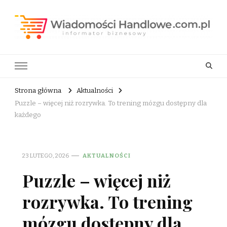
Wiadomości Handlowe . com.pl
informator biznesowy
Strona główna
Aktualności
Puzzle – więcej niż rozrywka. To trening mózgu dostępny dla
każdego
23 LUTEGO, 2026
AKTUALNOŚCI
Puzzle – więcej niż
rozrywka. To trening
mózgu dostępny dla