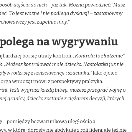
posób dojścia do nich – już tak. Można powiedzieć: ‘Masz
zieć: ‘To jest ważne i nie podlega dyskusji – zastanówmy
 wychowawczy jest zupełnie inny.”
e polega na wygrywaniu
bardziej boi się utraty kontroli.
„Kontrola to złudzenie”
k.
„Możesz kontrolować małe dziecko. Nastolatka już nie.
yw rodzi się z konsekwencji i szacunku.”
Jako ojciec
ściorga wnucząt mówi z perspektywy praktyka:
int. Jeśli wygrasz każdą bitwę, możesz przegrać wojnę o
dnej granicy, dziecko zostanie z ciężarem decyzji, których
gę – pomiędzy bezwarunkową uległością a
w której dorosły nie abdykuje z roli lidera, ale też nie