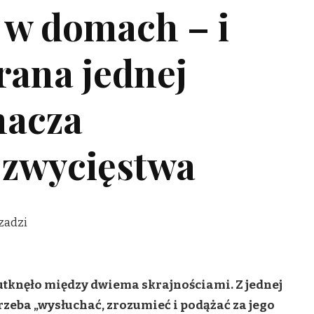
 w domach – i
rana jednej
nacza
 zwycięstwa
utknęło między dwiema skrajnościami. Z jednej
trzeba „wysłuchać, zrozumieć i podążać za jego