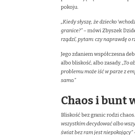
I
pokoju.
DLACZEGO
WYGRANA
JEDNEJ
„Kiedy słyszę, że dziecko ‘wchod
STRONY
granice?”
– mówi Zbyszek Dzid
NIE
OZNACZA
rządzi’, pytam: czy naprawdę o r
PRAWDZIWEGO
ZWYCIĘSTWA
Jego zdaniem współczesna deba
albo bliskość, albo zasady.
„To a
problemu może iść w parze z em
samo.”
Chaos i bunt 
Bliskość bez granic rodzi chaos.
wszystkim decydować albo wszys
świat bez ram jest niepokojący”