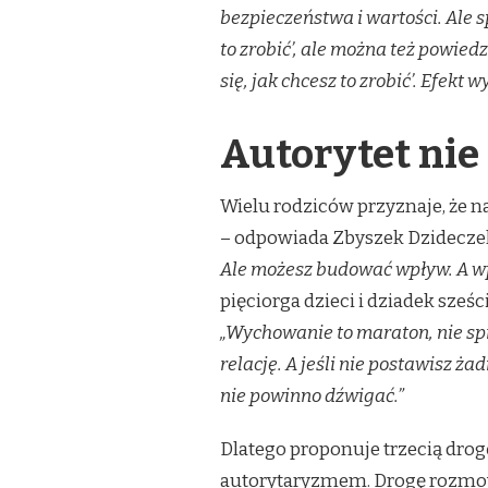
bezpieczeństwa i wartości. Ale s
to zrobić’, ale można też powied
się, jak chcesz to zrobić’. Efekt
Autorytet ni
Wielu rodziców przyznaje, że naj
– odpowiada Zbyszek Dzidecze
Ale możesz budować wpływ. A wpł
pięciorga dzieci i dziadek sze
„Wychowanie to maraton, nie spr
relację. A jeśli nie postawisz ża
nie powinno dźwigać.”
Dlatego proponuje trzecią dro
autorytaryzmem. Drogę rozmowy, 