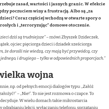
rzebuje zasad, wartości i jasnych granic. W efekcie
dzy poczuciem winy a frustracją. Albo są „za
 dzieci? Coraz częściej wchodzą w otwarte spory o
dorosłych i „terroryzując” domowe otoczenie.
zieci dziś są trudniejsze”
– mówi Zbyszek Dzideczek,
żek, ojciec pięciorga dzieci i dziadek sześciorga
, że dorośli nie wiedzą, czy mają być przywódcą, czy
 jednego, i drugiego – tylko w odpowiednich proporcjach.”
wielka wojna
nnie, np. od pełnych emocji dialogów typu: „Załóż
założyć!” – „Nie!”. To nie jest rozmowa o czapce. To
 decyduje. W wielu domach takie mikrostarcia
y odrabianiu lekcji, wyłączaniu telefonu, sprzątaniu