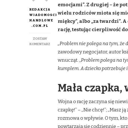
emocjami”. Z drugiej – że pot
REDAKCJA
wielu rodziców miota się mię
WIADOMOSCI
HANDLOWE
miękcy”, albo „za twardzi”. A
.COM.PL
rację, testując cierpliwość 
ZOSTAW
„Problem nie polega na tym, że d
DO
KOMENTARZ
DZIECI
zawodowy negocjator, autor ksią
KONTRA
wnucząt. „
Problem polega na tym
RODZICE:
KTO
kumplem. A dziecko potrzebuje i
TU
NAPRAWDĘ
RZĄDZI?
Mała czapka, 
–
CICHA
WOJNA
Wojna o rację zaczyna się niewi
O
czapkę!” – „Nie chcę!”; „Masz ją 
RACJĘ
W
rozmowa o wpływie. O tym, kto
DOMACH
–
powtarzają się codziennie – prz