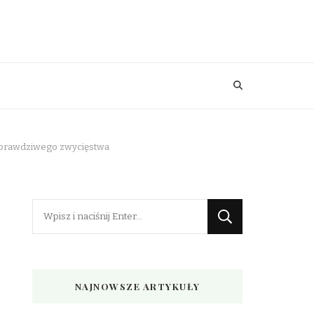
za prawdziwego zwycięstwa
Szukasz
czegoś?
NAJNOWSZE ARTYKUŁY