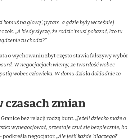
zi komuś na głowę’, pytam: a gdzie były wcześniej
eczek
. „A kiedy słyszę, że rodzic ‘musi pokazać, kto tu
ządzenie tu chodzi?”
ta o wychowaniu zbyt często stawia fałszywy wybór –
bsurd. W negocjacjach wiemy, że twardość wobec
patią wobec człowieka. W domu działa dokładnie to
w czasach zmian
 Granice bez relacji rodzą bunt.
„Jeżeli dziecko może o
tko wynegocjować, przestaje czuć się bezpiecznie, bo
– podkreśla negocjator.
„Ale jeśli każde ‘dlaczego?’