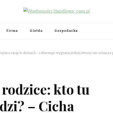
.pl
Firma
Giełda
Gospodarka
a wojna o rację w domach – i dlaczego wygrana jednej strony nie oznac
 rodzice: kto tu
dzi? – Cicha