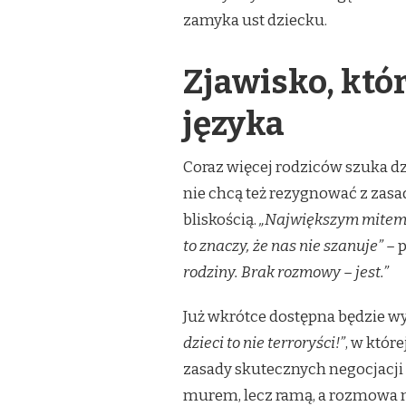
zamyka ust dziecku.
Zjawisko, kt
języka
Coraz więcej rodziców szuka d
nie chcą też rezygnować z zasad
bliskością.
„Największym mitem je
to znaczy, że nas nie szanuje” –
p
rodziny. Brak rozmowy – jest.”
Już wkrótce dostępna będzie w
dzieci to nie terroryści!”
, w któr
zasady skutecznych negocjacji d
murem, lecz ramą, a rozmowa n