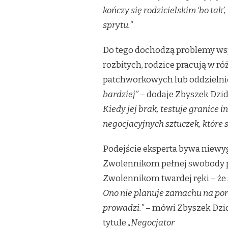
kończy się rodzicielskim ‘bo tak’
sprytu.”
Do tego dochodzą problemy wsp
rozbitych, rodzice pracują w r
patchworkowych lub oddzielnie
bardziej”
– dodaje Zbyszek Dzi
Kiedy jej brak, testuje granice 
negocjacyjnych sztuczek, które 
Podejście eksperta bywa niewy
Zwolennikom pełnej swobody pr
Zwolennikom twardej ręki – że 
Ono nie planuje zamachu na por
prowadzi.”
– mówi Zbyszek Dzid
tytule
„Negocjator