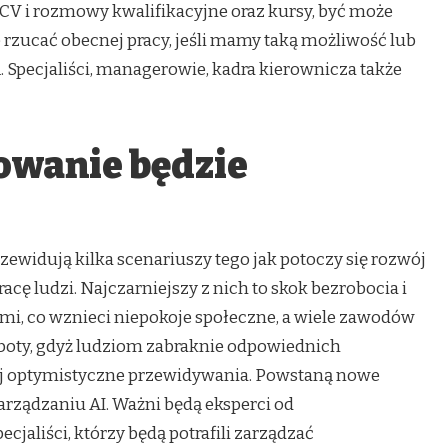
 CV i rozmowy kwalifikacyjne oraz kursy, być może
e rzucać obecnej pracy, jeśli mamy taką możliwość lub
 Specjaliści, managerowie, kadra kierownicza także
owanie będzie
rzewidują kilka scenariuszy tego jak potoczy się rozwój
racę ludzi. Najczarniejszy z nich to skok bezrobocia i
mi, co wznieci niepokoje społeczne, a wiele zawodów
oboty, gdyż ludziom zabraknie odpowiednich
ziej optymistyczne przewidywania. Powstaną nowe
rządzaniu AI. Ważni będą eksperci od
cjaliści, którzy będą potrafili zarządzać