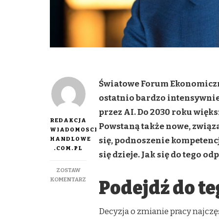
Światowe Forum Ekonomiczne
ostatnio bardzo intensywni
przez AI. Do 2030 roku wię
REDAKCJA
Powstaną także nowe, związa
WIADOMOSCI
HANDLOWE
się, podnoszenie kompetencji
.COM.PL
się dzieje. Jak się do tego 
ZOSTAW
DO
KOMENTARZ
Podejdź do te
JAK
PRZYGOTOWAĆ
SIĘ
Decyzja o zmianie pracy najczęś
DO