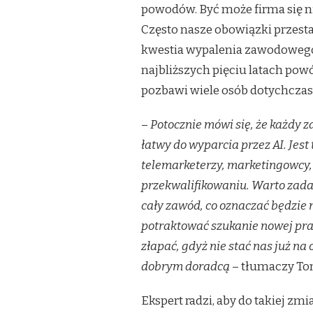
powodów. Być może firma się nie
ZAWODOWEJ
REWOLUCJI
Często nasze obowiązki przesta
W
kwestia wypalenia zawodowego,
CIĄGU
NAJBLIŻSZYCH
najbliższych pięciu latach powó
5
pozbawi wiele osób dotychczas
LAT?
–
Potocznie mówi się, że każdy
łatwy do wyparcia przez AI. Jest
telemarketerzy, marketingowcy, 
przekwalifikowaniu. Warto zadać
cały zawód, co oznaczać będzie 
potraktować szukanie nowej prac
złapać, gdyż nie stać nas już na
dobrym doradcą
– tłumaczy Tom
Ekspert radzi, aby do takiej zm