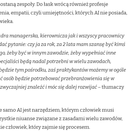
ostaną zespoły. Do łask wrócą również profesje
a, empatii, czyli umiejętności, których AI nie posiada,
wieka.
kadra managerska, kierownicza jak i wszyscy pracownicy
ać pytanie: czy ja za rok, za 2 lata mam szansę być kimś
go, żeby być w innym zawodzie, żeby wypełniać inne
ecjaliści będą nadal potrzebni w wielu zawodach,
 będzie tym pośrodku, zaś praktykantów możemy w ogóle
ć osób będzie potrzebować przebranżowienia się w
zwyczajniej znaleźć i móc się dalej rozwijać
– tłumaczy
że samo AI jest narzędziem, którym człowiek musi
szystkie niuanse związane z zasadami wielu zawodów,
ie człowiek, który zajmie się procesem.