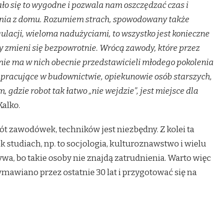
ało się to wygodne i pozwala nam oszczędzać czas i
nia z domu. Rozumiem strach, spowodowany także
acji, wieloma nadużyciami, to wszystko jest konieczne
 zmieni się bezpowrotnie. Wrócą zawody, które przez
 nie ma w nich obecnie przedstawicieli młodego pokolenia
y pracujące w budownictwie, opiekunowie osób starszych,
 gdzie robot tak łatwo „nie wejdzie”, jest miejsce dla
alko.
t zawodówek, techników jest niezbędny. Z kolei ta
k studiach, np. to socjologia, kulturoznawstwo i wielu
zywa, bo takie osoby nie znajdą zatrudnienia. Warto więc
mawiano przez ostatnie 30 lat i przygotować się na