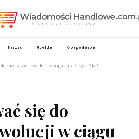
.pl
Firma
Giełda
Gospodarka
 do zawodowej rewolucji w ciągu najbliższych 5 lat?
ać się do
wolucji w ciągu