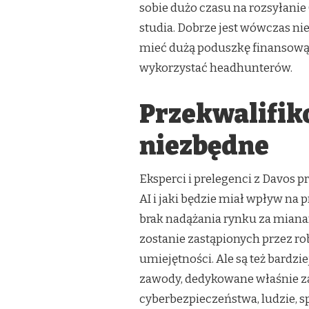
sobie dużo czasu na rozsyłanie
studia. Dobrze jest wówczas ni
mieć dużą poduszkę finansową.
wykorzystać headhunterów.
Przekwalifik
niezbędne
Eksperci i prelegenci z Davos p
AI i jaki będzie miał wpływ na p
brak nadążania rynku za miana
zostanie zastąpionych przez r
umiejętności. Ale są też bard
zawody, dedykowane właśnie za
cyberbezpieczeństwa, ludzie, spe