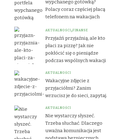
wypchanego gotówką?
Polacy coraz częściej płacą
telefonem na wakacjach
AKTUALNOŚCI
FINANSE
Przyjaźń przyjaźnią, ale kto
płaci za pizzę? Jak nie
pokłócić się o pieniądze
podczas wspólnych wakacji
AKTUALNOŚCI
Wakacyjne zdjęcie z
przyjaciółmi? Zanim
wrzucisz je do sieci, zapytaj.
AKTUALNOŚCI
Nie wystarczy słyszeć.
Trzeba słuchać. Dlaczego
uważna komunikacja jest
podstawą bezpiecznych