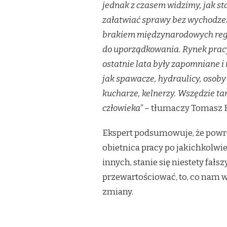
jednak z czasem widzimy, jak st
załatwiać sprawy bez wychodze
brakiem międzynarodowych regul
do uporządkowania. Rynek pracy
ostatnie lata były zapomniane i
jak spawacze, hydraulicy, osob
kucharze, kelnerzy. Wszędzie tam,
człowieka”
– tłumaczy Tomasz K
Ekspert podsumowuje, że powró
obietnica pracy po jakichkolwie
innych, stanie się niestety fałs
przewartościować, to, co nam w
zmiany.