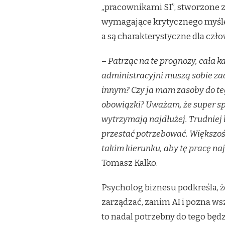
„pracownikami SI”, stworzone z
wymagające krytycznego myśleni
a są charakterystyczne dla czło
–
Patrząc na te prognozy, cała 
administracyjni muszą sobie zad
innym? Czy ja mam zasoby do te
obowiązki? Uważam, że super sp
wytrzymają najdłużej. Trudniej
przestać potrzebować. Większoś
takim kierunku, aby tę pracę naj
Tomasz Kalko.
Psycholog biznesu podkreśla, 
zarządzać, zanim AI i pozna w
to nadal potrzebny do tego będz