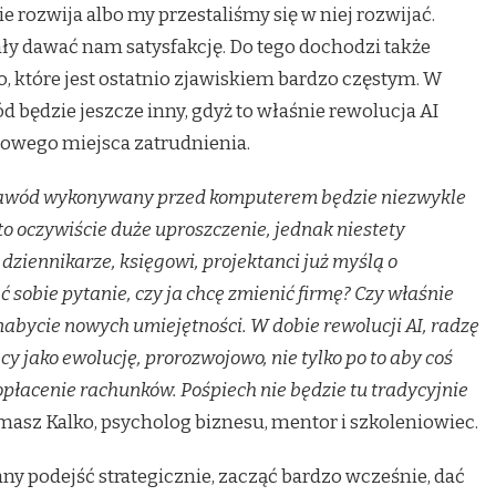
 rozwija albo my przestaliśmy się w niej rozwijać.
ły dawać nam satysfakcję. Do tego dochodzi także
 które jest ostatnio zjawiskiem bardzo częstym. W
d będzie jeszcze inny, gdyż to właśnie rewolucja AI
owego miejsca zatrudnienia.
 zawód wykonywany przed komputerem będzie niezwykle
 to oczywiście duże uproszczenie, jednak niestety
dziennikarze, księgowi, projektanci już myślą o
 sobie pytanie, czy ja chcę zmienić firmę? Czy właśnie
nabycie nowych umiejętności. W dobie rewolucji AI, radzę
y jako ewolucję, prorozwojowo, nie tylko po to aby coś
 opłacenie rachunków. Pośpiech nie będzie tu tradycyjnie
asz Kalko, psycholog biznesu, mentor i szkoleniowiec.
iany podejść strategicznie, zacząć bardzo wcześnie, dać