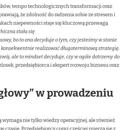
ków, tempo technologicznych transformacji oraz
awiają, że zdolność do radzenia sobie ze stresem i
kach niepewności staje się kluczową przewagą
hiczna stała się
nsowy, bo to ona decyduje o tym, czy jesteśmy w stanie
 konsekwentnie realizować długoterminową strategię.
wój, ale to mindset decyduje, czy w ogóle dotrzemy do
losek, przedsiębiorca i ekspert rozwoju biznesu oraz
 głowy” w prowadzeniu
 wymaga nie tylko wiedzy operacyjnej, ale również
 czasie. Przedsiębiorcy coraz częściej mierzą się z