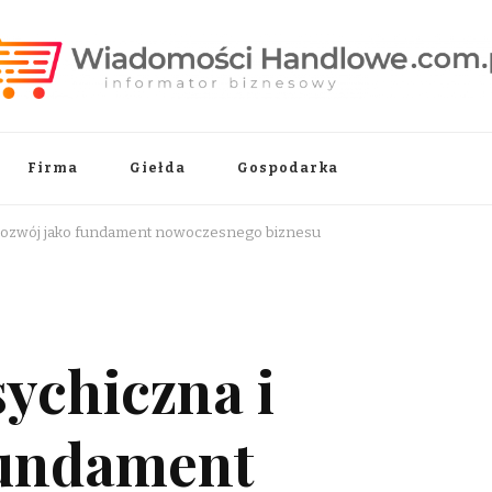
.pl
Firma
Giełda
Gospodarka
rozwój jako fundament nowoczesnego biznesu
ychiczna i
fundament