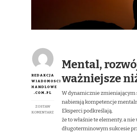
Mental, rozwój
ważniejsze ni
REDAKCJA
WIADOMOSCI
HANDLOWE
W dynamicznie zmieniającym si
.COM.PL
nabierają kompetencje mentaln
ZOSTAW
Eksperci podkreślają,
DO
KOMENTARZ
ODPORNOŚĆ
że to właśnie te elementy, a ni
PSYCHICZNA
długoterminowym sukcesie prze
I
ROZWÓJ