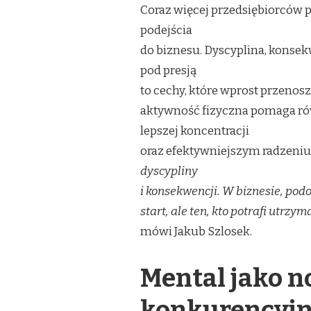
Coraz więcej przedsiębiorców p
podejścia
do biznesu. Dyscyplina, konsek
pod presją
to cechy, które wprost przenosz
aktywność fizyczna pomaga ró
lepszej koncentracji
oraz efektywniejszym radzeniu
dyscypliny
i konsekwencji. W biznesie, podo
start, ale ten, kto potrafi utrz
mówi Jakub Szlosek.
Mental jako 
konkurencyj