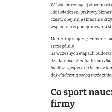
W świecie rosnącej złożoności
i doświadczeni praktycy biznesu.
często obejmuje skracanie krz
wspieranie w podejmowaniu str
Mentoring staje się jednym z n
szczególnie
na wczesnych etapach budowan
działalności.
Mentor to nie tylk
błędów i spojrzeć na biznes z i
doświadczoną osobą może zmieni
Co sport nauc
firmy