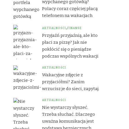
wypchanego gotówką?
Polacy coraz częściej płacą
telefonem na wakacjach
AKTUALNOŚCI
FINANSE
Przyjaźń przyjaźnią, ale kto
płaci za pizzę? Jak nie
pokłócić się o pieniądze
podczas wspólnych wakacji
AKTUALNOŚCI
Wakacyjne zdjęcie z
przyjaciółmi? Zanim
wrzucisz je do sieci, zapytaj.
AKTUALNOŚCI
Nie wystarczy słyszeć.
Trzeba słuchać. Dlaczego
uważna komunikacja jest
podstawą bezpiecznych