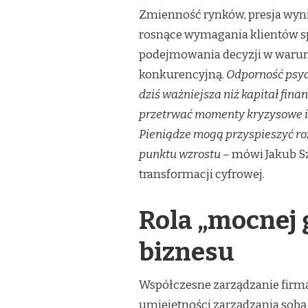
JAKO
Zmienność rynków, presja wyni
FUNDAMENT
rosnące wymagania klientów spr
NOWOCZESNEGO
BIZNESU
podejmowania decyzji w warun
konkurencyjną.
Odporność psyc
dziś ważniejsza niż kapitał fina
przetrwać momenty kryzysowe i
Pieniądze mogą przyspieszyć roz
punktu wzrostu
– mówi Jakub Sz
transformacji cyfrowej.
Rola „mocnej
biznesu
Współczesne zarządzanie firmą
umiejętności zarządzania sobą w