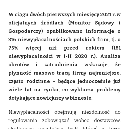
KRYZYS
W
W ciągu dwóch pierwszych miesięcy 2021 r. w
POLSCE
NAJMOCNIEJ
oficjalnych źródłach (Monitor Sądowy i
DOTYKA
Gospodarczy) opublikowano informacje o
MAŁE
RODZINNE
316 niewypłacalnościach polskich firm, tj. o
FIRMY
75% więcej niż przed rokiem (181
niewypłacalności w I-II 2020 r.). Analiza
obrotów i zatrudnienia wskazuje, że
płynność masowo tracą firmy najmniejsze,
często rodzinne – będące jednocześnie już
wiele lat na rynku, co wyklucza problemy
dotykające nowicjuszy w biznesie.
Niewypłacalności obejmują niezdolność do
regulowania zobowiązań wobec dostawców,
skutkującą upadłością bądź którąś z form