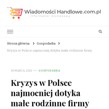
Wiadomości Handlowe . com.pl
informator biznesowy
Strona główna
Gospodarka
Kryzys w Polsce najmocniej dotyka małe rodzinne firmy
30 MARCA, 2021
GOSPODARKA
Kryzys w Polsce
najmocniej dotyka
małe rodzinne firmy