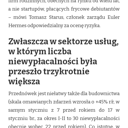
firm rodzinnych, obecnych na rynku od wielu lat,
a nie startupów, płacących frycowe debiutantów
– mówi Tomasz Starus, członek zarządu Euler
Hermes odpowiedzialny za ocenę ryzyka.
Zwłaszcza w sektorze usług,
w którym liczba
niewypłacalności była
przeszło trzykrotnie
większa
Przednówek jest niełatwy także dla budownictwa
(skala omawianych zdarzeń wzrosła o +45% r/r, w
samym styczniu z 7 przed rokiem do 17 w
styczniu br., za okres I-II to 30 niewypłacalności
obecnie wobec 22 przed rokiem). Co istotne, w