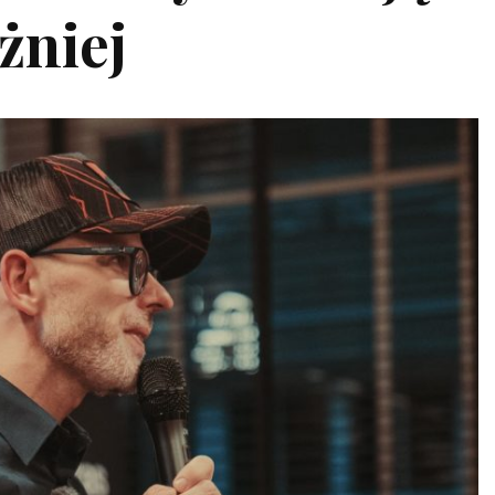
żniej