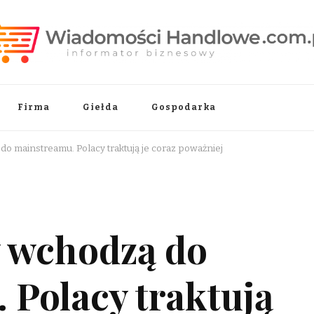
.pl
Firma
Giełda
Gospodarka
o mainstreamu. Polacy traktują je coraz poważniej
 wchodzą do
 Polacy traktują