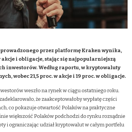
eprowadzonego przez platformę Kraken wynika,
akcje i obligacje, stając się najpopularniejszą
ch inwestorów. Według raportu, w kryptowaluty
ych, wobec 21,5 proc. w akcje i 19 proc. w obligacje.
oinwestorów weszło na rynek w ciągu ostatniego roku.
zadeklarowało, że zaakceptowałoby wypłatę części
ch, co pokazuje otwartość Polaków na praktyczne
śnie większość Polaków podchodzi do rynku rozsądnie
y i ograniczając udział kryptowalut w całym portfelu