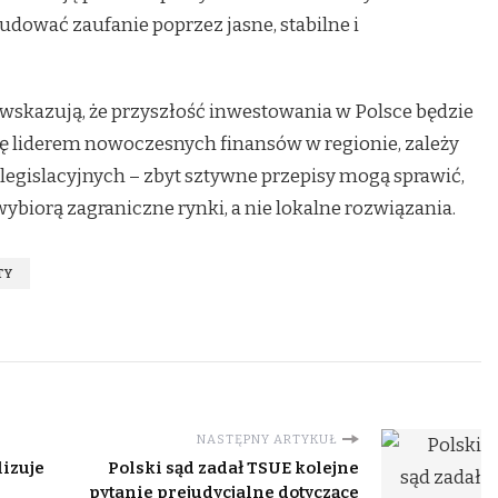
udować zaufanie poprzez jasne, stabilne i
wskazują, że przyszłość inwestowania w Polsce będzie
 się liderem nowoczesnych finansów w regionie, zależy
ji legislacyjnych – zbyt sztywne przepisy mogą sprawić,
wybiorą zagraniczne rynki, a nie lokalne rozwiązania.
TY
NASTĘPNY ARTYKUŁ
lizuje
Polski sąd zadał TSUE kolejne
pytanie prejudycjalne dotyczące