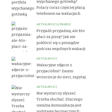
wypchanego gotówką?
Polacy coraz częściej płacą
telefonem na wakacjach
AKTUALNOŚCI
FINANSE
Przyjaźń przyjaźnią, ale kto
płaci za pizzę? Jak nie
pokłócić się o pieniądze
podczas wspólnych wakacji
AKTUALNOŚCI
Wakacyjne zdjęcie z
przyjaciółmi? Zanim
wrzucisz je do sieci, zapytaj.
AKTUALNOŚCI
Nie wystarczy słyszeć.
Trzeba słuchać. Dlaczego
uważna komunikacja jest
podstawą bezpiecznych