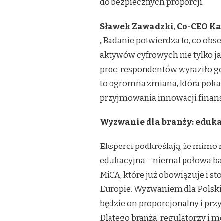
do bezpiecznych proporcji.
POLACY
TRAKTUJĄ
Sławek Zawadzki
,
Co-CEO K
JE
CORAZ
„Badanie potwierdza to, co obs
POWAŻNIEJ
aktywów cyfrowych nie tylko ja
proc. respondentów wyraziło g
to ogromna zmiana, która poka
przyjmowania innowacji finan
Wyzwanie dla branży: edukac
Eksperci podkreślają, że mimo r
edukacyjna – niemal połowa ba
MiCA, które już obowiązuje i 
Europie. Wyzwaniem dla Polski 
będzie on proporcjonalny i przy
Dlatego branża, regulatorzy i 