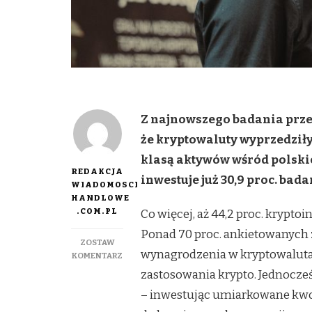
Z najnowszego badania prz
że kryptowaluty wyprzedziły 
klasą aktywów wśród polski
REDAKCJA
inwestuje już 30,9 proc. badan
WIADOMOSCI
HANDLOWE
.COM.PL
Co więcej, aż 44,2 proc. krypt
Ponad 70 proc. ankietowanych 
ZOSTAW
wynagrodzenia w kryptowaluta
DO
KOMENTARZ
KRYPTOWALUTY
zastosowania krypto. Jednocze
WCHODZĄ
– inwestując umiarkowane kwot
DO
MAINSTREAMU.