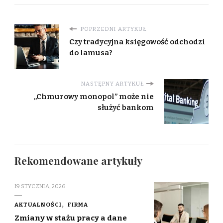
POPRZEDNI ARTYKUŁ
Czy tradycyjna księgowość odchodzi
do lamusa?
NASTĘPNY ARTYKUŁ
„Chmurowy monopol” może nie
służyć bankom
Rekomendowane artykuły
19 STYCZNIA, 2026
AKTUALNOŚCI
FIRMA
Zmiany w stażu pracy a dane