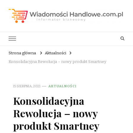
Wiadomości Handlowe . com.pl
informator biznesowy
Strona główna
Aktualności
Konsolidacyjna Rewolucja – nowy produkt Smartney
15 SIERPNIA, 2021
AKTUALNOŚCI
Konsolidacyjna
Rewolucja – nowy
produkt Smartney