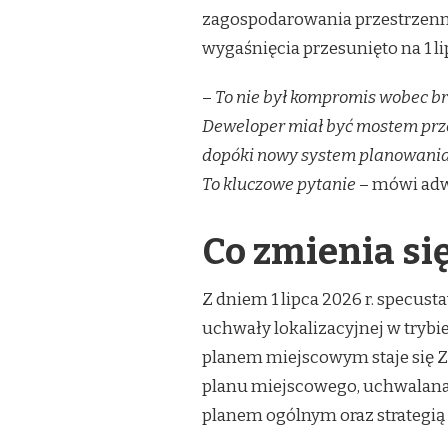
zagospodarowania przestrzenne
wygaśnięcia przesunięto na 1 li
–
To nie był kompromis wobec b
Deweloper miał być mostem prze
dopóki nowy system planowania n
To kluczowe pytanie
– mówi adw
Co zmienia się 
Z dniem 1 lipca 2026 r. specust
uchwały lokalizacyjnej w trybie
planem miejscowym staje się 
planu miejscowego, uchwalana 
planem ogólnym oraz strategią