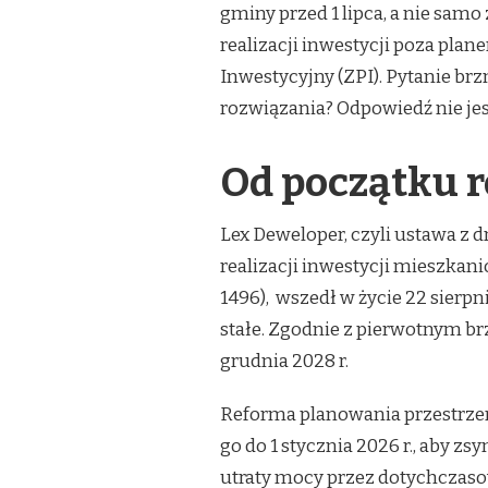
KONIEC
gminy przed 1 lipca, a nie sam
LEX
realizacji inwestycji poza pla
DEWELOPER:
CZY
Inwestycyjny (ZPI). Pytanie br
REFORMA
rozwiązania? Odpowiedź nie je
PLANOWANIA
BYŁA
ZAPLANOWANA,
Od początku 
CZY
TO
KOMPROMIS
Lex Deweloper, czyli ustawa z d
WOBEC
BRANŻY?
realizacji inwestycji mieszkan
1496), wszedł w życie 22 sierpn
stałe. Zgodnie z pierwotnym b
grudnia 2028 r.
Reforma planowania przestrzen
go do 1 stycznia 2026 r., aby
utraty mocy przez dotychczas