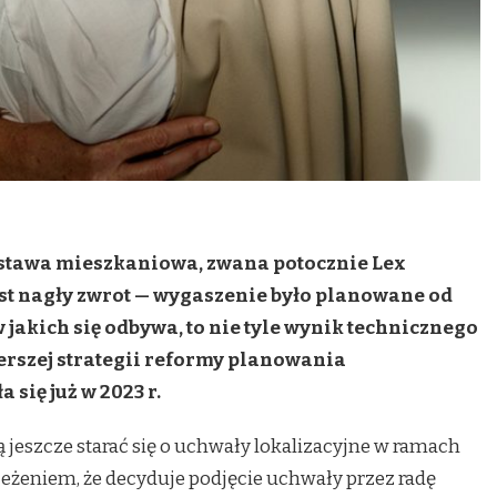
custawa mieszkaniowa, zwana potocznie Lex
est nagły zwrot — wygaszenie było planowane od
w jakich się odbywa, to nie tyle wynik technicznego
zerszej strategii reformy planowania
 się już w 2023 r.
jeszcze starać się o uchwały lokalizacyjne w ramach
eżeniem, że decyduje podjęcie uchwały przez radę