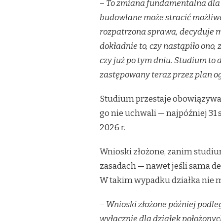
–
To zmiana fundamentalna dla 
budowlane może stracić możliwo
rozpatrzona sprawa, decyduje 
dokładnie to, czy nastąpiło ono
czy już po tym dniu. Studium t
zastępowany teraz przez plan o
Studium przestaje obowiązywać 
go nie uchwali — najpóźniej 31 
2026 r.
Wnioski złożone, zanim studiu
zasadach — nawet jeśli sama de
W takim wypadku działka nie m
–
Wnioski złożone później podl
wyłącznie dla działek położonyc