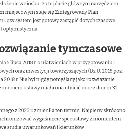
o złożenie wniosku. Po tej dacie głównym narzędziem
nem miejscowym staje się Zintegrowany Plan
zmi: czy system jest gotowy zastąpić dotychczasowe
st optymistyczna.
rozwiązanie tymczasowe
nia 5 lipca 2018 r. o ułatwieniach w przygotowaniu i
iowych oraz inwestycji towarzyszących (Dz.U. 2018 poz.
ia 2018 r. Nie był nigdy pomyślany jako rozwiązanie
rzmieniem ustawy miała ona utracić moc z dniem 31
nego z 2023 r. zmieniła ten termin. Najpierw skrócono
 zsynchronizować wygaśnięcie specustawy z momentem
owe studia uwarunkowań i kierunków