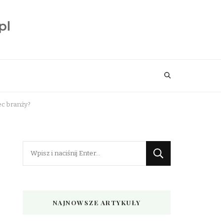
ec branży?
Szukasz
czegoś?
NAJNOWSZE ARTYKUŁY