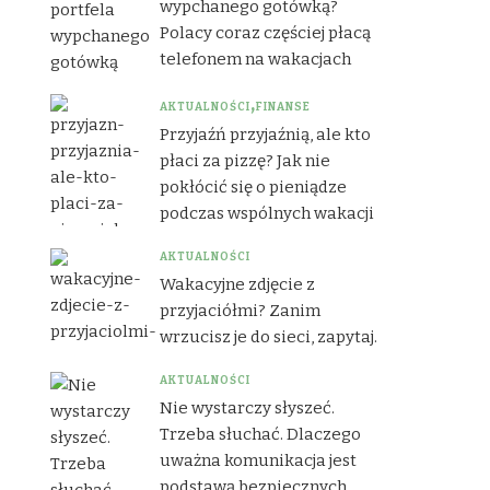
wypchanego gotówką?
Polacy coraz częściej płacą
telefonem na wakacjach
AKTUALNOŚCI
FINANSE
Przyjaźń przyjaźnią, ale kto
płaci za pizzę? Jak nie
pokłócić się o pieniądze
podczas wspólnych wakacji
AKTUALNOŚCI
Wakacyjne zdjęcie z
przyjaciółmi? Zanim
wrzucisz je do sieci, zapytaj.
AKTUALNOŚCI
Nie wystarczy słyszeć.
Trzeba słuchać. Dlaczego
uważna komunikacja jest
podstawą bezpiecznych