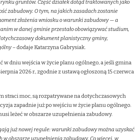
rynku gruntów. Część działek dotąd traktowanych jako
ść zabudowy. O tym, na jakich zasadach zostanie
moment złożenia wniosku o warunki zabudowy — a
, zanim w danej gminie przestało obowiązywać studium,
o dotychczasowy dokument planistyczny gminy,
gólny
– dodaje Katarzyna Gabrysiak.
w dniu wejścia w życie planu ogólnego, a jeśli gmina
sierpnia 2026 r., zgodnie z ustawą ogłoszoną 15 czerwca
m straci moc, są rozpatrywane na dotychczasowych
cyzja zapadnie już po wejściu w życie planu ogólnego.
usi leżeć w obszarze uzupełnienia zabudowy.
egają już nowej regule: warunki zabudowy można uzyskać
h w obszarze uzupełnienia zabudowy. Co więcej, w