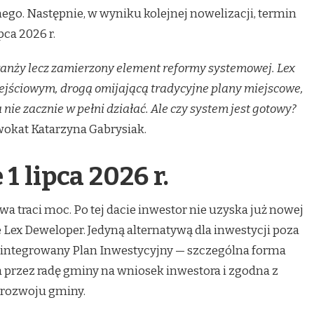
go. Następnie, w wyniku kolejnej nowelizacji, termin
pca 2026 r.
ranży lecz zamierzony element reformy systemowej. Lex
jściowym, drogą omijającą tradycyjne plany miejscowe,
ie zacznie w pełni działać. Ale czy system jest gotowy?
okat Katarzyna Gabrysiak.
1 lipca 2026 r.
awa traci moc. Po tej dacie inwestor nie uzyska już nowej
 Lex Deweloper. Jedyną alternatywą dla inwestycji poza
Zintegrowany Plan Inwestycyjny — szczególna forma
przez radę gminy na wniosek inwestora i zgodna z
 rozwoju gminy.