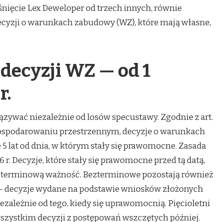
nięcie Lex Deweloper od trzech innych, równie
cyzji o warunkach zabudowy (WZ), które mają własne,
decyzji WZ — od 1
r.
ązywać niezależnie od losów specustawy. Zgodnie z art.
gospodarowaniu przestrzennym, decyzje o warunkach
 lat od dnia, w którym stały się prawomocne. Zasada
 r. Decyzje, które stały się prawomocne przed tą datą,
terminową ważność. Bezterminowe pozostają również
 — decyzje wydane na podstawie wniosków złożonych
niezależnie od tego, kiedy się uprawomocnią. Pięcioletni
szystkim decyzji z postępowań wszczętych później.