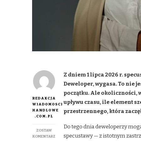
Z dniem 1 lipca 2026 r. spe
Deweloper, wygasa. To nie j
początku. Ale okoliczności, 
REDAKCJA
upływu czasu, ile element s
WIADOMOSCI
HANDLOWE
przestrzennego, która zaczęła
.COM.PL
Do tego dnia deweloperzy mogą 
ZOSTAW
specustawy — z istotnym zastrz
DO
KOMENTARZ