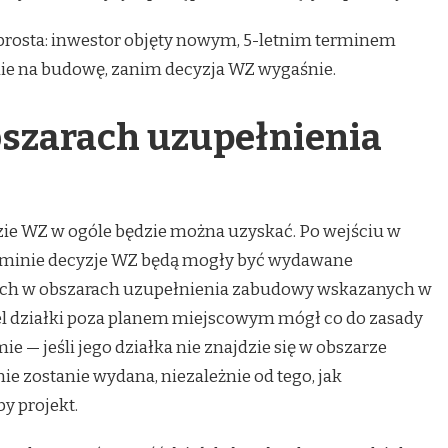
prosta: inwestor objęty nowym, 5-letnim terminem
ie na budowę, zanim decyzja WZ wygaśnie.
bszarach uzupełnienia
zie WZ w ogóle będzie można uzyskać. Po wejściu w
 gminie decyzje WZ będą mogły być wydawane
nych w obszarach uzupełnienia zabudowy wskazanych w
iel działki poza planem miejscowym mógł co do zasady
ie — jeśli jego działka nie znajdzie się w obszarze
 zostanie wydana, niezależnie od tego, jak
y projekt.