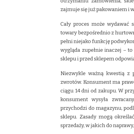
otrzymaniu zamówienia, sklep
zajmuje się już pakowaniem i w
Cały proces może wydawać si
towary bezpośrednio z hurtowni
pełni niejako funkcję podwyko
wygląda zupełnie inaczej – to
sklepu i przed sklepem odpowia
Niezwykle ważną kwestią z p
zwrotów. Konsument ma prawo
ciągu 14 dni od zakupu. W pr
konsument wysyła zwracan
przychodzi do magazynu, podle
sklepu. Zasady mogą określać
sprzedaży, w jakich do naprawy,