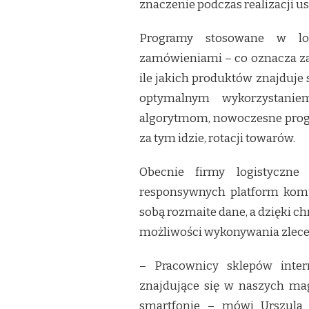
znaczenie podczas realizacji u
Programy stosowane w log
zamówieniami – co oznacza za
ile jakich produktów znajduje 
optymalnym wykorzystani
algorytmom, nowoczesne progr
za tym idzie, rotacji towarów.
Obecnie firmy logistyczn
responsywnych platform komu
sobą rozmaite dane, a dzięki c
możliwości wykonywania zleceń 
– Pracownicy sklepów inte
znajdujące się w naszych ma
smartfonie – mówi Urszula 