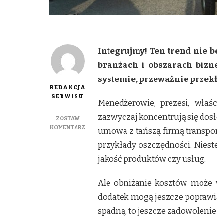
Integrujmy! Ten trend nie b
branżach i obszarach bizne
systemie, przeważnie przekła
REDAKCJA
SERWISU
Menedżerowie, prezesi, właś
zazwyczaj koncentrują się dos
ZOSTAW
DO
KOMENTARZ
umowa z tańszą firmą transpor
INTEGRACJA
przykłady oszczędności. Nieste
W
BIZNESIE
jakość produktów czy usług.
TO
NIŻSZE
Ale obniżanie kosztów może w
KOSZTY
dodatek mogą jeszcze poprawiać
spadną, to jeszcze zadowolenie 