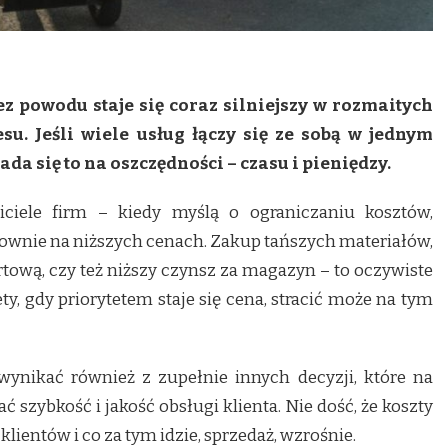
ez powodu staje się coraz silniejszy w rozmaitych
su. Jeśli wiele usług łączy się ze sobą w jednym
da się to na oszczędności – czasu i pieniędzy.
ciciele firm – kiedy myślą o ograniczaniu kosztów,
łownie na niższych cenach. Zakup tańszych materiałów,
tową, czy też niższy czynsz za magazyn – to oczywiste
ty, gdy priorytetem staje się cena, stracić może na tym
ynikać również z zupełnie innych decyzji, które na
 szybkość i jakość obsługi klienta. Nie dość, że koszty
klientów i co za tym idzie, sprzedaż, wzrośnie.