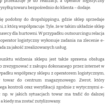
 przekazuje je do realizacji, a operator logistyczny
ysyłką towaru bezpośrednio do klienta – dodaje.
ę podobny do dropshippingu, gdzie sklep sprzedaje
, z którą współpracuje. Tyle, że w takim układzie sklep
nawcy dla hurtowni. W przypadku outsourcingu relacja
 operator logistyczny wykonuje zadania na zlecenie e-
da za jakość zrealizowanych usług.
unktu widzenia sklepu jest także sprawna obsługa
 zrezygnować z zakupu dokonanego przez internet w
zypadku współpracy sklepu z operatorem logistycznym,
y towar do centrum magazynowego. Zwrot, który
ga kontroli oraz weryfikacji zgodnie z wytycznymi e-
 np. w jakich sytuacjach towar ma trafić do dalszej
 a kiedy ma zostać zutylizowany.