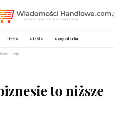
.pl
Firma
Giełda
Gospodarka
iższe koszty
biznesie to niższe