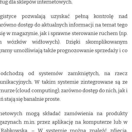
sług dla sklepów internetowych.
istyce pozwalają uzyskać pełną kontrolę nad
równo dostęp do aktualnych informacji na temat tego
się w magazynie, jak i sprawne sterowanie ruchem (np.
em wózków widłowych). Dzięki skomplikowanym
amy umożliwiają także prognozowanie sprzedaży i co
e odchodzą od systemów zamkniętych, na rzecz
nikacyjnych. W takim systemie zintegrowane są ze
hmurze (cloud computing), zarówno dostęp do nich, jak i
stają się banalnie proste.
rnetowych mogą składać zamówienia na produkty
gazynach m.in. przez aplikację na komputerze lub w
Rąbkowska. – W systemie można znaleźć zdjęcia,