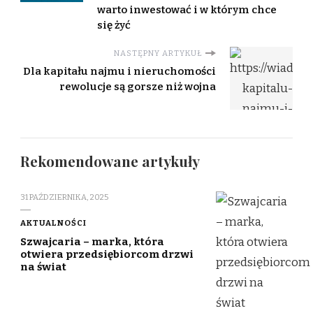
warto inwestować i w którym chce
się żyć
NASTĘPNY ARTYKUŁ
Dla kapitału najmu i nieruchomości
rewolucje są gorsze niż wojna
Rekomendowane artykuły
31 PAŹDZIERNIKA, 2025
AKTUALNOŚCI
Szwajcaria – marka, która
otwiera przedsiębiorcom drzwi
na świat