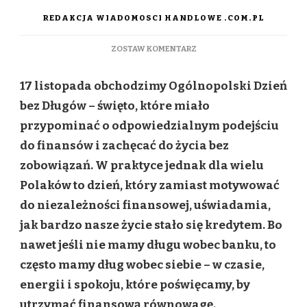
REDAKCJA WIADOMOSCI HANDLOWE .COM.PL
DO
ZOSTAW KOMENTARZ
DZIEŃ
BEZ
17 listopada obchodzimy Ogólnopolski Dzień
DŁUGÓW
–
bez Długów – święto, które miało
DLACZEGO
przypominać o odpowiedzialnym podejściu
W
POLSCE
do finansów i zachęcać do życia bez
TO
zobowiązań. W praktyce jednak dla wielu
WCIĄŻ
MARZENIE,
Polaków to dzień, który zamiast motywować
A
do niezależności finansowej, uświadamia,
NIE
RZECZYWISTOŚĆ?
jak bardzo nasze życie stało się kredytem. Bo
nawet jeśli nie mamy długu wobec banku, to
często mamy dług wobec siebie – w czasie,
energii i spokoju, które poświęcamy, by
utrzymać finansową równowagę.