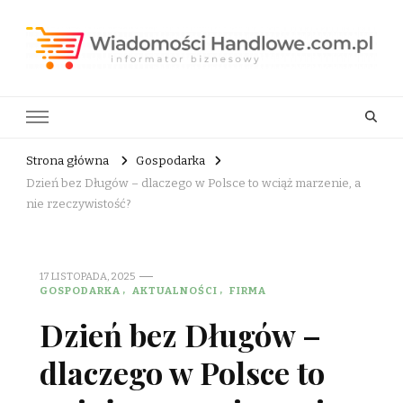
Wiadomości Handlowe . com.pl
informator biznesowy
Strona główna
Gospodarka
Dzień bez Długów – dlaczego w Polsce to wciąż marzenie, a
nie rzeczywistość?
17 LISTOPADA, 2025
GOSPODARKA
AKTUALNOŚCI
FIRMA
Dzień bez Długów –
dlaczego w Polsce to