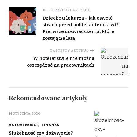
POPRZEDNI ARTYKUŁ
Dziecko u lekarza – jak oswoić
strach przed pobieraniem krwi?
Pierwsze doświadczenia, które
zostają na lata
NASTĘPNY ARTYKUŁ
W hotelarstwie nie można
oszczędzać na pracownikach
Rekomendowane artykuły
14 STYCZNIA, 2026
AKTUALNOŚCI
FINANSE
Służebność czy dożywocie?