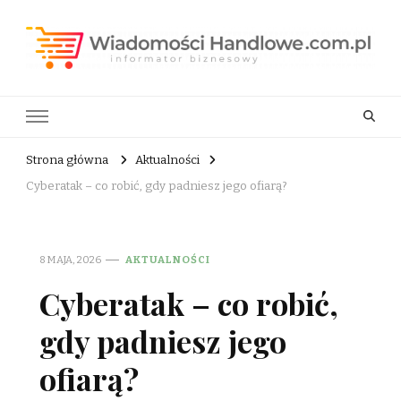
Wiadomości Handlowe . com.pl
informator biznesowy
Strona główna
Aktualności
Cyberatak – co robić, gdy padniesz jego ofiarą?
8 MAJA, 2026
AKTUALNOŚCI
Cyberatak – co robić,
gdy padniesz jego
ofiarą?