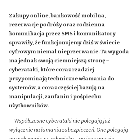
CYBERATAK
–
Zakupy online, bankowość mobilna,
CO
ROBIĆ,
rezerwacje podróży oraz codzienna
GDY
komunikacja przez SMS i komunikatory
PADNIESZ
JEGO
sprawiły, że funkcjonujemy dziś w świecie
OFIARĄ?
cyfrowym niemal nieprzerwanie. Ta wygoda
ma jednak swoją ciemniejszą stronę –
cyberataki, które coraz rzadziej
przypominają techniczne włamania do
systemów, a coraz częściej bazują na
manipulacji, zaufaniu i pośpiechu
użytkowników.
– Współczesne cyberataki nie polegają już
wyłącznie na łamaniu zabezpieczeń. One polegają
na wpływaniu na człowieka – na jego emocje,