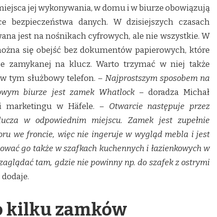
miejsca jej wykonywania, w domu i w biurze obowiązują
e bezpieczeństwa danych. W dzisiejszych czasach
na jest na nośnikach cyfrowych, ale nie wszystkie. W
można się obejść bez dokumentów papierowych, które
ce zamykanej na klucz. Warto trzymać w niej także
 w tym służbowy telefon. –
Najprostszym sposobem na
owym biurze jest zamek Whatlock
– doradza Michał
 i marketingu w Häfele. –
Otwarcie następuje przez
lucza w odpowiednim miejscu. Zamek jest zupełnie
u we froncie, więc nie ingeruje w wygląd mebla i jest
ować go także w szafkach kuchennych i łazienkowych w
ą zaglądać tam, gdzie nie powinny np. do szafek z ostrymi
 dodaje.
o kilku zamków