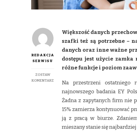
Większość danych przechowuj
szafki też są potrzebne – 
danych oraz inne ważne prz
REDAKCJA
dostępu jest użycie zamka
SERWISU
różne funkcje i poziom zaa
ZOSTAW
DO
KOMENTARZ
Na przestrzeni ostatniego 
BEZPIECZEŃSTWO
najnowszego badania EY Polsk
W
BIURZE
Żadna z zapytanych firm nie p
(DOMOWYM).
15% zamierza kontynuować pra
JAK
CHRONIĆ
ją z pracą w biurze. Zdani
DANE?
mieszany stanie się najbardziej