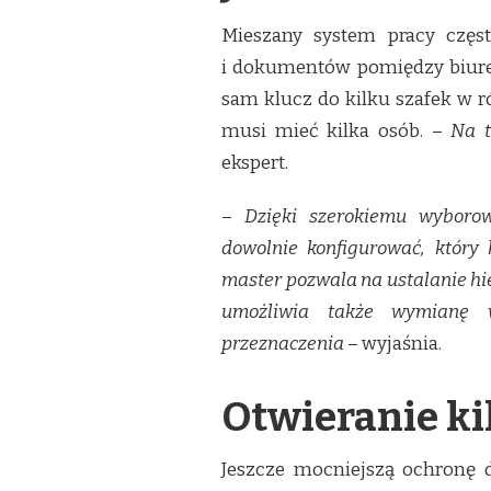
Mieszany system pracy częs
i dokumentów pomiędzy biure
sam klucz do kilku szafek w ró
musi mieć kilka osób. –
Na t
ekspert.
–
Dzięki szerokiemu wybor
dowolnie konfigurować, który
master pozwala na ustalanie hie
umożliwia także wymianę 
przeznaczenia
– wyjaśnia.
Otwieranie k
Jeszcze mocniejszą ochronę d