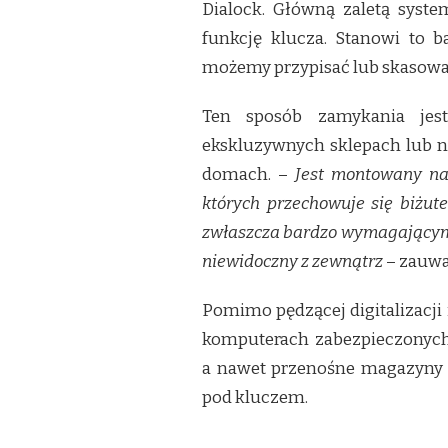
Dialock. Główną zaletą syste
funkcję klucza. Stanowi to b
możemy przypisać lub skasować 
Ten sposób zamykania jes
ekskluzywnych sklepach lub no
domach. –
Jest montowany na
których przechowuje się biżute
zwłaszcza bardzo wymagającym o
niewidoczny z zewnątrz
– zauwa
Pomimo pędzącej digitalizacji 
komputerach zabezpieczonych 
a nawet przenośne magazyny d
pod kluczem.