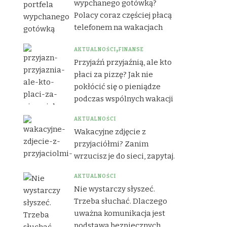
wypchanego gotówką?
Polacy coraz częściej płacą
telefonem na wakacjach
AKTUALNOŚCI
FINANSE
Przyjaźń przyjaźnią, ale kto
płaci za pizzę? Jak nie
pokłócić się o pieniądze
podczas wspólnych wakacji
AKTUALNOŚCI
Wakacyjne zdjęcie z
przyjaciółmi? Zanim
wrzucisz je do sieci, zapytaj.
AKTUALNOŚCI
Nie wystarczy słyszeć.
Trzeba słuchać. Dlaczego
uważna komunikacja jest
podstawą bezpiecznych