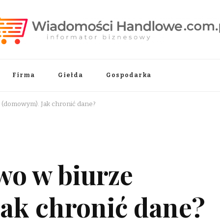
.pl
Firma
Giełda
Gospodarka
 (domowym). Jak chronić dane?
wo w biurze
ak chronić dane?