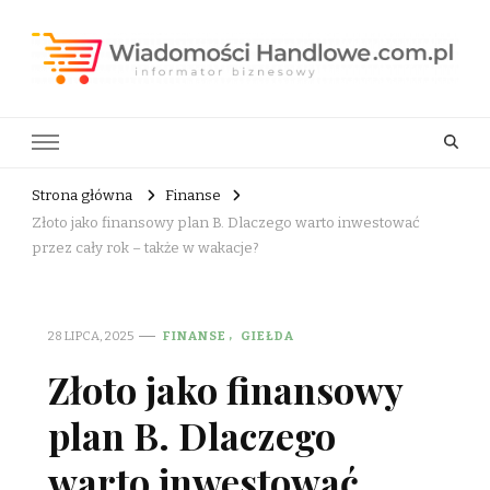
Wiadomości Handlowe . com.pl
informator biznesowy
Strona główna
Finanse
Złoto jako finansowy plan B. Dlaczego warto inwestować
przez cały rok – także w wakacje?
28 LIPCA, 2025
FINANSE
GIEŁDA
Złoto jako finansowy
plan B. Dlaczego
warto inwestować