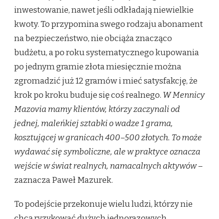
inwestowanie, nawet jeśli odkładają niewielkie
kwoty. To przypomina swego rodzaju abonament
na bezpieczeństwo, nie obciąża znacząco
budżetu, a po roku systematycznego kupowania
po jednym gramie złota miesięcznie można
zgromadzić już 12 gramów i mieć satysfakcję, że
krok po kroku buduje się coś realnego.
W Mennicy
Mazovia mamy klientów, którzy zaczynali od
jednej, maleńkiej sztabki o wadze 1 grama,
kosztującej w granicach 400–500 złotych. To może
wydawać się symboliczne, ale w praktyce oznacza
wejście w świat realnych, namacalnych aktywów
–
zaznacza Paweł Mazurek.
To podejście przekonuje wielu ludzi, którzy nie
chcą ryzykować dużych jednorazowych