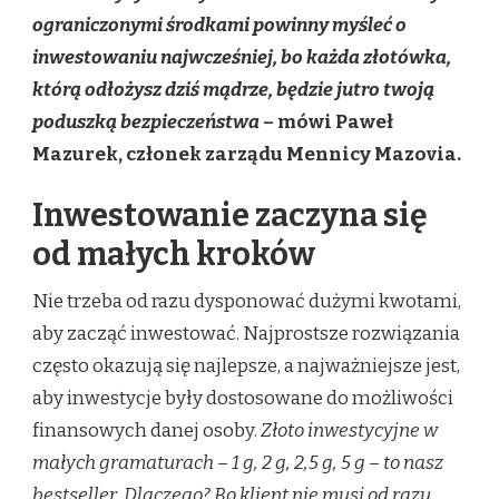
ograniczonymi środkami powinny myśleć o
inwestowaniu najwcześniej, bo każda złotówka,
którą odłożysz dziś mądrze, będzie jutro twoją
poduszką bezpieczeństwa
– mówi Paweł
Mazurek, członek zarządu Mennicy Mazovia.
Inwestowanie zaczyna się
od małych kroków
Nie trzeba od razu dysponować dużymi kwotami,
aby zacząć inwestować. Najprostsze rozwiązania
często okazują się najlepsze, a najważniejsze jest,
aby inwestycje były dostosowane do możliwości
finansowych danej osoby.
Złoto inwestycyjne w
małych gramaturach – 1 g, 2 g, 2,5 g, 5 g – to nasz
bestseller. Dlaczego? Bo klient nie musi od razu