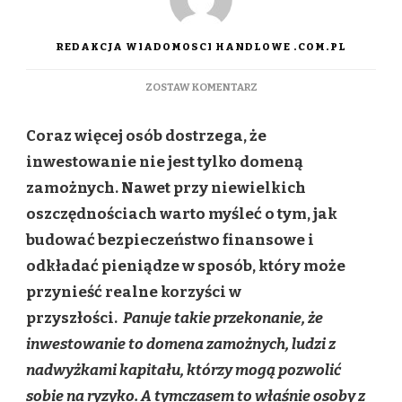
REDAKCJA WIADOMOSCI HANDLOWE .COM.PL
DO
ZOSTAW KOMENTARZ
ZŁOTO
JAKO
Coraz więcej osób dostrzega, że
FINANSOWY
PLAN
inwestowanie nie jest tylko domeną
B.
zamożnych. Nawet przy niewielkich
DLACZEGO
WARTO
oszczędnościach warto myśleć o tym, jak
INWESTOWAĆ
budować bezpieczeństwo finansowe i
PRZEZ
CAŁY
odkładać pieniądze w sposób, który może
ROK
przynieść realne korzyści w
–
TAKŻE
przyszłości.
Panuje takie przekonanie, że
W
inwestowanie to domena zamożnych, ludzi z
WAKACJE?
nadwyżkami kapitału, którzy mogą pozwolić
sobie na ryzyko. A tymczasem to właśnie osoby z