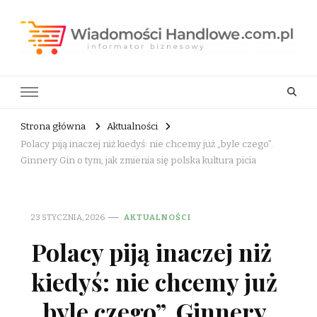
Wiadomości Handlowe . com.pl
informator biznesowy
Strona główna
Aktualności
Polacy piją inaczej niż kiedyś: nie chcemy już „byle czego”.
Ginnery Gin o tym, jak zmienia się polska kultura picia
23 STYCZNIA, 2026
AKTUALNOŚCI
Polacy piją inaczej niż
kiedyś: nie chcemy już
„byle czego”. Ginnery