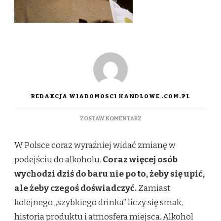
REDAKCJA WIADOMOSCI HANDLOWE .COM.PL
DO
ZOSTAW KOMENTARZ
POLACY
PIJĄ
W Polsce coraz wyraźniej widać zmianę w
INACZEJ
NIŻ
podejściu do alkoholu.
Coraz więcej osób
KIEDYŚ:
wychodzi dziś do baru nie po to, żeby się upić,
NIE
CHCEMY
ale żeby czegoś doświadczyć.
Zamiast
JUŻ
kolejnego „szybkiego drinka” liczy się smak,
„BYLE
CZEGO”.
historia produktu i atmosfera miejsca. Alkohol
GINNERY