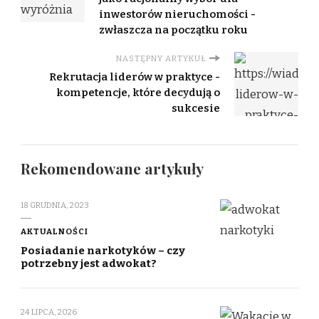
inwestorów nieruchomości -
zwłaszcza na początku roku
NASTĘPNY ARTYKUŁ
Rekrutacja liderów w praktyce -
kompetencje, które decydują o
sukcesie
Rekomendowane artykuły
18 GRUDNIA, 2023
AKTUALNOŚCI
Posiadanie narkotyków – czy
potrzebny jest adwokat?
24 LIPCA, 2026