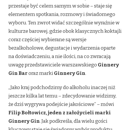
przestaje być celem samym w sobie – staje się
GIN
O
elementem spotkania, rozmowy i świadomego
TYM,
wyboru. Ten zwrot widać szczególnie wyraźnie w
JAK
ZMIENIA
kulturze barowej, gdzie obok klasycznych koktajli
SIĘ
coraz częściej wybierane są wersje
POLSKA
KULTURA
bezalkoholowe, degustacje i wydarzenia oparte
PICIA
na doświadczeniu, a nie ilości, na co zwracają
uwagę przedstawiciele warszawskiego
Ginnery
Gin Bar
oraz marki
Ginnery Gin
.
„Jako kraj podchodzimy do alkoholu inaczej niż
jeszcze kilka lat temu – zdecydowanie widzimy,
że dziś wygrywa podejście jakościowe” – mówi
Filip Bołtowicz, jeden z założycieli marki
Ginnery Gin
. Jak podkreśla, dla wielu gości
kluczowy staje się świadomy wybór produktu: