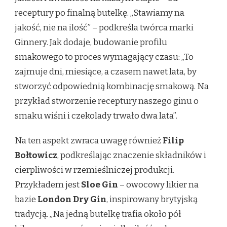
receptury po finalną butelkę. „Stawiamy na
jakość, nie na ilość” – podkreśla twórca marki
Ginnery. Jak dodaje, budowanie profilu
smakowego to proces wymagający czasu: „To
zajmuje dni, miesiące, a czasem nawet lata, by
stworzyć odpowiednią kombinację smakową. Na
przykład stworzenie receptury naszego ginu o
smaku wiśni i czekolady trwało dwa lata”.
Na ten aspekt zwraca uwagę również
Filip
Bołtowicz
, podkreślając znaczenie składników i
cierpliwości w rzemieślniczej produkcji.
Przykładem jest
Sloe Gin
– owocowy likier na
bazie
London Dry Gin
, inspirowany brytyjską
tradycją. „Na jedną butelkę trafia około pół