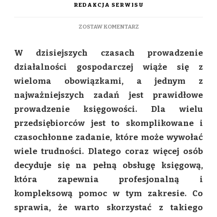
REDAKCJA SERWISU
DO
ZOSTAW KOMENTARZ
PEŁNA
OBSŁUGA
W dzisiejszych czasach prowadzenie
KSIĘGOWA
–
działalności gospodarczej wiąże się z
DLACZEGO
wieloma obowiązkami, a jednym z
WARTO
SIĘ
najważniejszych zadań jest prawidłowe
NA
prowadzenie księgowości. Dla wielu
NIĄ
ZDECYDOWAĆ?
przedsiębiorców jest to skomplikowane i
czasochłonne zadanie, które może wywołać
wiele trudności. Dlatego coraz więcej osób
decyduje się na pełną obsługę księgową,
która zapewnia profesjonalną i
kompleksową pomoc w tym zakresie. Co
sprawia, że warto skorzystać z takiego