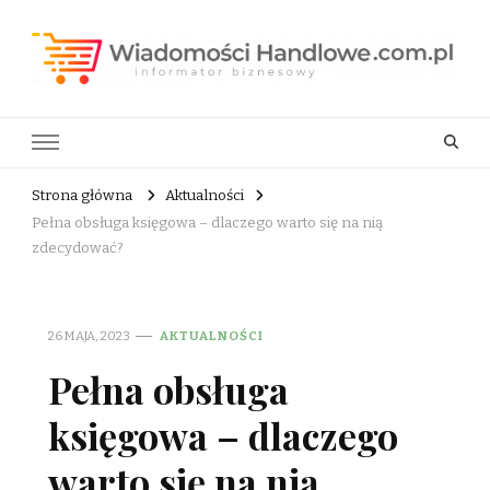
Wiadomości Handlowe . com.pl
informator biznesowy
Strona główna
Aktualności
Pełna obsługa księgowa – dlaczego warto się na nią
zdecydować?
26 MAJA, 2023
AKTUALNOŚCI
Pełna obsługa
księgowa – dlaczego
warto się na nią