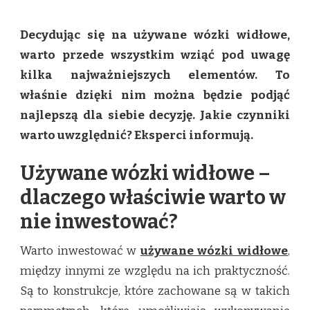
NA
CO
Decydując się na używane wózki widłowe,
ZWRÓCIĆ
UWAGĘ
warto przede wszystkim wziąć pod uwagę
KUPUJĄC
kilka najważniejszych elementów. To
UŻYWANE
WÓZKI
właśnie dzięki nim można będzie podjąć
WIDŁOWE?
najlepszą dla siebie decyzję. Jakie czynniki
warto uwzględnić? Eksperci informują.
Używane wózki widłowe –
dlaczego właściwie warto w
nie inwestować?
Warto inwestować w
używane wózki widłowe
,
między innymi ze względu na ich praktyczność.
Są to konstrukcje, które zachowane są w takich