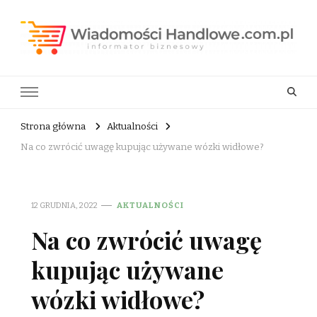
Wiadomości Handlowe . com.pl
informator biznesowy
Strona główna
Aktualności
Na co zwrócić uwagę kupując używane wózki widłowe?
12 GRUDNIA, 2022
AKTUALNOŚCI
Na co zwrócić uwagę
kupując używane
wózki widłowe?