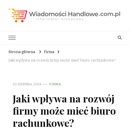
Wiadomości Handlowe . com.pl
informator biznesowy
Strona główna
Firma
Jaki wpływa na rozwój firmy może mieć biuro rachunkowe?
20 SIERPNIA, 2024
FIRMA
Jaki wpływa na rozwój
firmy może mieć biuro
rachunkowe?