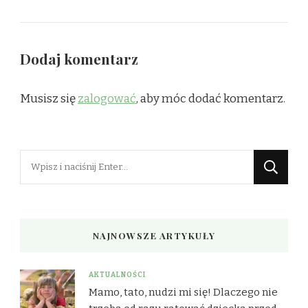
Dodaj komentarz
Musisz się
zalogować
, aby móc dodać komentarz.
Szukasz
czegoś?
NAJNOWSZE ARTYKUŁY
AKTUALNOŚCI
Mamo, tato, nudzi mi się! Dlaczego nie