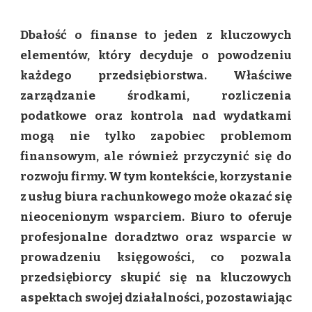
JAKI
WPŁYWA
Dbałość o finanse to jeden z kluczowych
NA
ROZWÓJ
elementów, który decyduje o powodzeniu
FIRMY
każdego przedsiębiorstwa. Właściwe
MOŻE
MIEĆ
zarządzanie środkami, rozliczenia
BIURO
podatkowe oraz kontrola nad wydatkami
RACHUNKOWE?
mogą nie tylko zapobiec problemom
finansowym, ale również przyczynić się do
rozwoju firmy. W tym kontekście, korzystanie
z usług biura rachunkowego może okazać się
nieocenionym wsparciem. Biuro to oferuje
profesjonalne doradztwo oraz wsparcie w
prowadzeniu księgowości, co pozwala
przedsiębiorcy skupić się na kluczowych
aspektach swojej działalności, pozostawiając