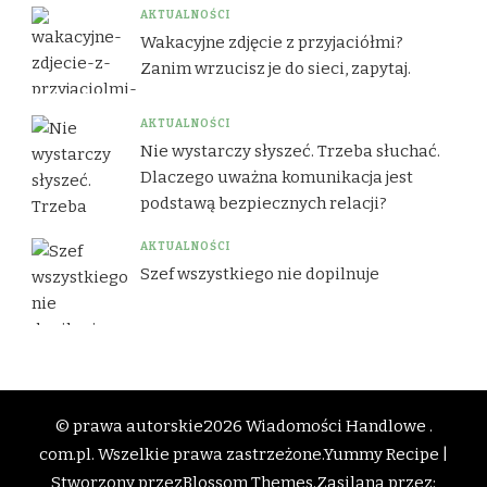
AKTUALNOŚCI
Wakacyjne zdjęcie z przyjaciółmi?
Zanim wrzucisz je do sieci, zapytaj.
AKTUALNOŚCI
Nie wystarczy słyszeć. Trzeba słuchać.
Dlaczego uważna komunikacja jest
podstawą bezpiecznych relacji?
AKTUALNOŚCI
Szef wszystkiego nie dopilnuje
© prawa autorskie2026
Wiadomości Handlowe .
com.pl
. Wszelkie prawa zastrzeżone.
Yummy Recipe |
Stworzony przez
Blossom Themes
.Zasilana przez: