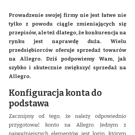
JAK
SZYBKO
Prowadzenie swojej firmy nie jest łatwe nie
I
SKUTECZNIE
tylko z powodu ciągle zmieniających się
ZWIĘKSZYĆ
przepisów, ale też dlatego, że konkurencja na
SPRZEDAŻ
NA
rynku jest naprawdę duża. Wielu
ALLEGRO?
przedsiębiorców oferuje sprzedaż towarów
na Allegro. Dziś podpowiemy Wam, jak
szybko i skutecznie zwiększyć sprzedaż na
Allegro.
Konfiguracja konta do
podstawa
Zacznijmy od tego, że należy odpowiednio
przygotować konto na Allegro. Jednym z
najważniejszych elementów jest login, którym