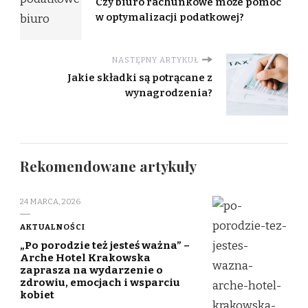
Czy biuro rachunkowe może pomóc
w optymalizacji podatkowej?
NASTĘPNY ARTYKUŁ
Jakie składki są potrącane z
wynagrodzenia?
Rekomendowane artykuły
24 MARCA, 2026
AKTUALNOŚCI
„Po porodzie też jesteś ważna” –
Arche Hotel Krakowska
zaprasza na wydarzenie o
zdrowiu, emocjach i wsparciu
kobiet