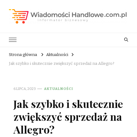
Wiadomości Handlowe . com.pl
informator biznesowy
Strona główna
Aktualności
Jak szybko i skutecznie zwiększyć sprzedaż na Allegro?
6 LIPCA, 2023
AKTUALNOŚCI
Jak szybko i skutecznie
zwiększyć sprzedaż na
Allegro?