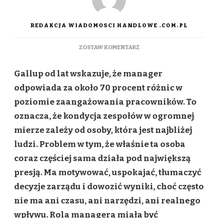
REDAKCJA WIADOMOSCI HANDLOWE .COM.PL
DO
ZOSTAW KOMENTARZ
FIRMY
MUSZĄ
Gallup od lat wskazuje, że manager
WYMYŚLIĆ
ROLĘ
odpowiada za około 70 procent różnic w
MANAGERA
poziomie zaangażowania pracowników. To
NA
NOWO.
oznacza, że kondycja zespołów w ogromnej
INACZEJ
mierze zależy od osoby, która jest najbliżej
ZAPŁACĄ
ZA
ludzi. Problem w tym, że właśnie ta osoba
TO
coraz częściej sama działa pod największą
CAŁE
ZESPOŁY
presją. Ma motywować, uspokajać, tłumaczyć
decyzje zarządu i dowozić wyniki, choć często
nie ma ani czasu, ani narzędzi, ani realnego
wpływu. Rola managera miała być