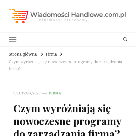
Wiadomości Handlowe . com.pl
informator biznesowy
Strona główna
Firma
Czym wyróżniają się nowoczesne programy do zarządzania
firmą?
13 LUTEGO, 2023
FIRMA
Czym wyróżniają się
nowoczesne programy
do zarządzania firmą?