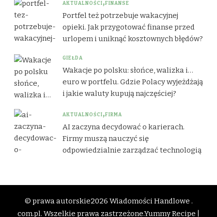
AKTUALNOŚCI
FINANSE
Portfel też potrzebuje wakacyjnej
opieki. Jak przygotować finanse przed
urlopem i uniknąć kosztownych błędów?
GIEŁDA
Wakacje po polsku: słońce, walizka i…
euro w portfelu. Gdzie Polacy wyjeżdżają
i jakie waluty kupują najczęściej?
AKTUALNOŚCI
FIRMA
AI zaczyna decydować o karierach.
Firmy muszą nauczyć się
odpowiedzialnie zarządzać technologią
© prawa autorskie2026
Wiadomości Handlowe .
com.pl
. Wszelkie prawa zastrzeżone.
Yummy Recipe |