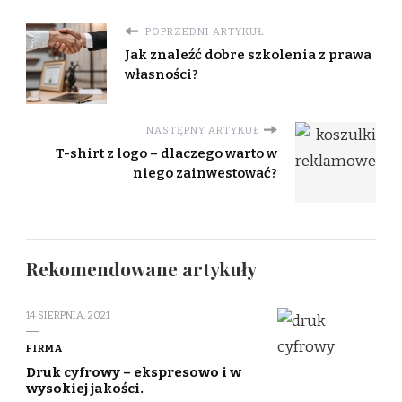
POPRZEDNI ARTYKUŁ
Jak znaleźć dobre szkolenia z prawa
własności?
NASTĘPNY ARTYKUŁ
T-shirt z logo – dlaczego warto w
niego zainwestować?
Rekomendowane artykuły
14 SIERPNIA, 2021
FIRMA
Druk cyfrowy – ekspresowo i w
wysokiej jakości.