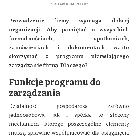
DO
ZOSTAW KOMENTARZ
CZYM
WYRÓŻNIAJĄ
Prowadzenie firmy wymaga dobrej
SIĘ
NOWOCZESNE
organizacji. Aby pamiętać o wszystkich
PROGRAMY
formalnościach, spotkaniach,
DO
ZARZĄDZANIA
zamówieniach i dokumentach warto
FIRMĄ?
skorzystać z programu ułatwiającego
zarządzanie firmą. Dlaczego?
Funkcje programu do
zarządzania
Działalność gospodarcza, zarówno
jednoosobowa, jak i spółka, to złożony
mechanizm, którego poszczególne elementy
muszą sprawnie współpracować dla osiągnięcia