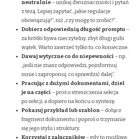
neutralnie
– unikaj dwuznaczności i pytań
z tezą. Lepiej zapytać „jakie regulacje
obowiązują?”, niż „czy mogę to zrobić?”.
Dobierz odpowiednią długość promptu
–
za krótki bywa nieczytelny, zbyt długi gubi
wątek. Warto zawrzeć tylko to, co konieczne.
Dawaj wytyczne co do niepewności
– np.
„jeśli nie znasz odpowiedzi, poinformuj
mnie i zaproponuj, co sprawdzić dalej”.
Pracując z dużymi dokumentami, dziel
je na części
– proś o streszczenia sekcja
po sekcji, a dopiero na końcu o syntezę.
Pokazuj przykład lub szablon
– dołącz
fragment dokumentu i poproś o trzymanie
się jego stylu i struktury.
Korzystaj z załączników
– gdy to możliwe,