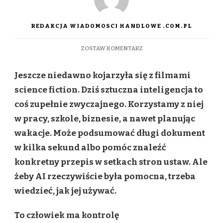
REDAKCJA WIADOMOSCI HANDLOWE .COM.PL
DO
ZOSTAW KOMENTARZ
AI
WSPIERA,
Jeszcze niedawno kojarzyła się z filmami
NIE
ZASTĘPUJE
science fiction. Dziś sztuczna inteligencja to
–
coś zupełnie zwyczajnego. Korzystamy z niej
JAK
MĄDRZE
w pracy, szkole, biznesie, a nawet planując
I
wakacje. Może podsumować długi dokument
BEZPIECZNIE
KORZYSTAĆ
w kilka sekund albo pomóc znaleźć
ZE
konkretny przepis w setkach stron ustaw. Ale
SZTUCZNEJ
INTELIGENCJI?
żeby AI rzeczywiście była pomocna, trzeba
wiedzieć, jak jej używać.
To człowiek ma kontrolę