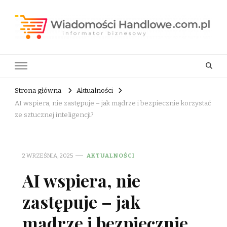
Wiadomości Handlowe . com.pl
informator biznesowy
Strona główna
Aktualności
AI wspiera, nie zastępuje – jak mądrze i bezpiecznie korzystać
ze sztucznej inteligencji?
2 WRZEŚNIA, 2025
AKTUALNOŚCI
AI wspiera, nie
zastępuje – jak
mądrze i bezpiecznie