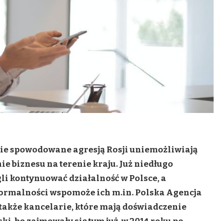
ie spowodowane agresją Rosji uniemożliwiają
 biznesu na terenie kraju. Już niedługo
i kontynuować działalność w Polsce, a
formalności wspomoże ich m.in. Polska Agencja
ą także kancelarie, które mają doświadczenie