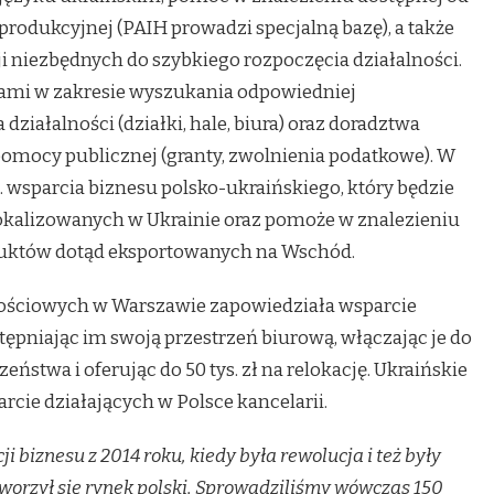
 produkcyjnej (PAIH prowadzi specjalną bazę), a także
i niezbędnych do szybkiego rozpoczęcia działalności.
dami w zakresie wyszukania odpowiedniej
ziałalności (działki, hale, biura) oraz doradztwa
pomocy publicznej (granty, zwolnienia podatkowe). W
. wsparcia biznesu polsko-ukraińskiego, który będzie
okalizowanych w Ukrainie oraz pomoże w znalezieniu
uktów dotąd eksportowanych na Wschód.
ościowych w Warszawie zapowiedziała wsparcie
tępniając im swoją przestrzeń biurową, włączając je do
stwa i oferując do 50 tys. zł na relokację. Ukraińskie
rcie działających w Polsce kancelarii.
 biznesu z 2014 roku, kiedy była rewolucja i też były
worzył się rynek polski. Sprowadziliśmy wówczas 150