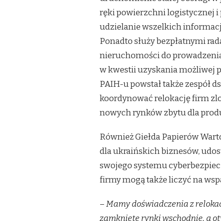
ręki powierzchni logistycznej i
udzielanie wszelkich informacj
Ponadto służy bezpłatnymi ra
nieruchomości do prowadzenia d
w kwestii uzyskania możliwej 
PAIH-u powstał także zespół ds
koordynować relokację firm zl
nowych rynków zbytu dla prod
Również Giełda Papierów Wart
dla ukraińskich biznesów, udos
swojego systemu cyberbezpieczeń
firmy mogą także liczyć na wspa
–
Mamy doświadczenia z relokacji
zamknięte rynki wschodnie, a ot