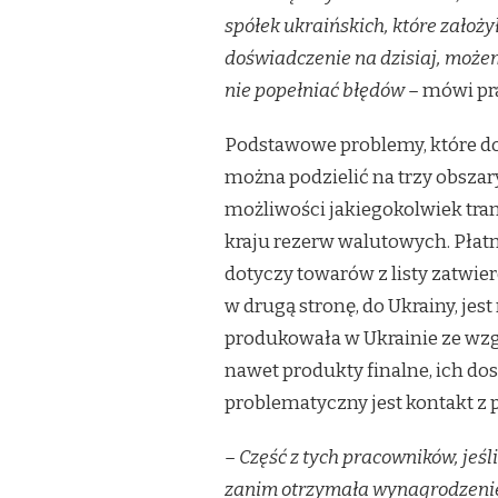
spółek ukraińskich, które założy
doświadczenie na dzisiaj, możemy 
nie popełniać błędów –
mówi pr
Podstawowe problemy, które do
można podzielić na trzy obszar
możliwości jakiegokolwiek tran
kraju rezerw walutowych. Płatn
dotyczy towarów z listy zatwie
w drugą stronę, do Ukrainy, jes
produkowała w Ukrainie ze wzg
nawet produkty finalne, ich do
problematyczny jest kontakt z 
– Część z tych pracowników, jeś
zanim otrzymała wynagrodzenie.