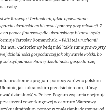
na osobę.
stwie Rozwoju i Technologii, gdzie opowiadano
parcia ukraińskiego biznesu i pomocy przy relokacji. Z
, że na pomoc finansową dla ukraińskiego biznesu będą
formuje Yaroslav Romanchuk. –
PAIH też uruchomił
biznesu. Cudzoziemcy będą mieli takie same prawo przy
wej działalności gospodarczej jak obywatele Polski, bo
gę założyć jednoosobowej działalności gospodarczej
Handlu uruchomiła program pomocy zarówno polskim
 Ukrainie, jak i ukraińskim przedsiębiorcom, którzy
ować działalność w Polsce. Pogram wsparcia obejmuje
j przestrzeni coworkingowej w centrum Warszawy,
 języku ukraińskim, pomoc w znalezieniu dostępnej od