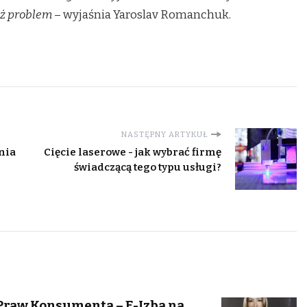
też problem
– wyjaśnia Yaroslav Romanchuk.
NASTĘPNY ARTYKUŁ
nia
Cięcie laserowe - jak wybrać firmę
świadczącą tego typu usługi?
Praw Konsumenta – E-Izba na