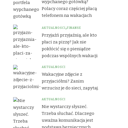
wypchanego gotówką?
Polacy coraz częściej płacą
telefonem na wakacjach
AKTUALNOŚCI
FINANSE
Przyjaźń przyjaźnią, ale kto
płaci za pizzę? Jak nie
pokłócić się o pieniądze
podczas wspólnych wakacji
AKTUALNOŚCI
Wakacyjne zdjęcie z
przyjaciółmi? Zanim
wrzucisz je do sieci, zapytaj.
AKTUALNOŚCI
Nie wystarczy słyszeć.
Trzeba słuchać. Dlaczego
uważna komunikacja jest
podstawą bezpiecznych