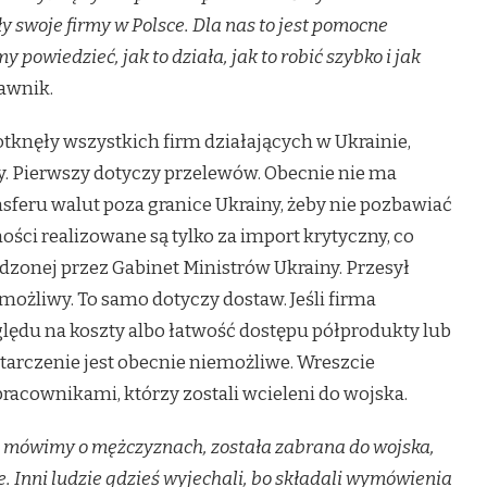
ły swoje firmy w Polsce. Dla nas to jest pomocne
powiedzieć, jak to działa, jak to robić szybko i jak
awnik.
tknęły wszystkich firm działających w Ukrainie,
y. Pierwszy dotyczy przelewów. Obecnie nie ma
sferu walut poza granice Ukrainy, żeby nie pozbawiać
ości realizowane są tylko za import krytyczny, co
rdzonej przez Gabinet Ministrów Ukrainy. Przesył
t możliwy. To samo dotyczy dostaw. Jeśli firma
lędu na koszty albo łatwość dostępu półprodukty lub
starczenie jest obecnie niemożliwe. Wreszcie
pracownikami, którzy zostali wcieleni do wojska.
li mówimy o mężczyznach, została zabrana do wojska,
 Inni ludzie gdzieś wyjechali, bo składali wymówienia