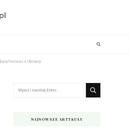
kacji biznesu z Ukrainy
Szukasz
czegoś?
NAJNOWSZE ARTYKUŁY