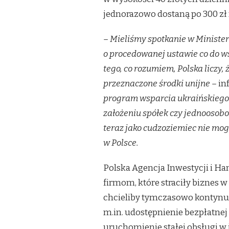
jednorazowo dostaną po 300 zł 
– Mieliśmy spotkanie w Minister
o procedowanej ustawie co do ws
tego, co rozumiem, Polska liczy
przeznaczone środki unijne ­–
in
program wsparcia ukraińskiego 
założeniu spółek czy jednoosobo
teraz jako cudzoziemiec nie mo
w Polsce.
Polska Agencja Inwestycji i 
firmom, które straciły biznes w
chcieliby tymczasowo kontynu
m.in. udostępnienie bezpłatne
uruchomienie stałej obsługi w