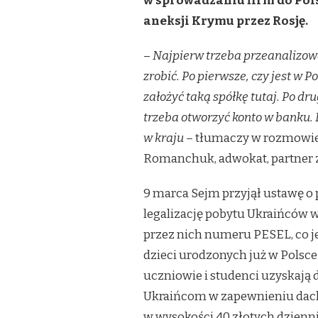
w sprowadzaniu firm do Pols
UŁATWIENIA
aneksji Krymu przez Rosję.
DLA
UKRAIŃCÓW
OTWIERAJĄCYCH
–
Najpierw trzeba przeanalizować
FIRMY
zrobić. Po pierwsze, czy jest w Pol
W
POLSCE.
założyć taką spółkę tutaj. Po dr
MOGĄ
trzeba otworzyć konto w banku. 
LICZYĆ
NA
w kraju –
tłumaczy w rozmowie 
WSPARCIE
Romanchuk, adwokat, partner 
TAKŻE
PRZY
RELOKACJI
9 marca Sejm przyjął ustawę o
BIZNESU
Z
legalizację pobytu Ukraińców w
UKRAINY
przez nich numeru PESEL, co je
dzieci urodzonych już w Polsce 
uczniowie i studenci uzyskają 
Ukraińcom w zapewnieniu dach
w wysokości 40 złotych dzienn