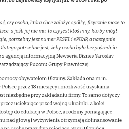
ki, bo zajmowały się tym już w 2014 roku po
, czy osoba, która chce założyć spółkę, fizycznie może to
sce, a jeśli jej nie ma, to czy jest ktoś inny, kto by mógł
ugie, potrzebny jest numer PESEL i ePUAP, a następnie
Dlatego potrzebne jest, żeby osoba była bezpośrednio
z agencją informacyjną Newseria Biznes Yaroslav
zarządzający Euconu Grupy Prawniczej.
 pomocy obywatelom Ukrainy. Zakłada ona m.in.
 Polsce przez 18 miesięcy i możliwość uzyskania
st niezbędne przy zakładaniu firmy. To samo dotyczy
przez uciekające przed wojną Ukrainki. Z kolei
dostęp do edukacji w Polsce, a rodziny pomagające
u nad głową i wyżywienia otrzymają dofinansowanie
ie na osobę przez dwa miesiące. Sami Ukraińcy