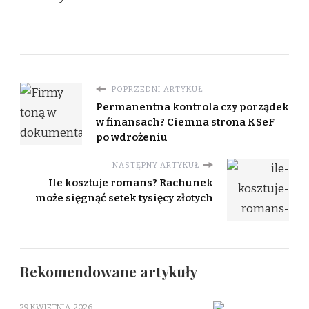
POPRZEDNI ARTYKUŁ
Permanentna kontrola czy porządek
w finansach? Ciemna strona KSeF
po wdrożeniu
NASTĘPNY ARTYKUŁ
Ile kosztuje romans? Rachunek
może sięgnąć setek tysięcy złotych
Rekomendowane artykuły
29 KWIETNIA, 2026