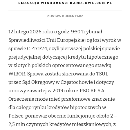
REDAKCJA WIADOMOSCI HANDLOWE .COM.PL
DO
ZOSTAW KOMENTARZ
TSUE
BIERZE
12 lutego 2026 roku o godz. 9:30 Trybunał
WIBOR
POD
Sprawiedliwości Unii Europejskiej ogłosi wyrok w
LUPĘ.
sprawie C-471/24, czyli pierwszej polskiej sprawie
STAWKĄ
SĄ
prejudycjalnej dotyczącej kredytu hipotecznego
MILIONY
w złotych polskich oprocentowanego stawką
KREDYTÓW
W
WIBOR. Sprawa została skierowana do TSUE
POLSCE.
przez Sąd Okręgowy w Częstochowie i dotyczy
umowy zawartej w 2019 roku z PKO BP S.A.
Orzeczenie może mieć przełomowe znaczenie
dla całego rynku kredytów hipotecznych w
Polsce, ponieważ obecnie funkcjonuje około 2 –
2,5 mln czynnych kredytów mieszkaniowych, z