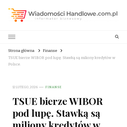
Wiadomości Handlowe . com.pl
informator biznesowy
Strona główna
Finanse
TSUE bierze WIBOR pod lupę. Stawką są miliony kredytów w
Polsce.
12 LUTEGO, 2026
FINANSE
TSUE bierze WIBOR
pod lupę. Stawką są
miliony kredytów w