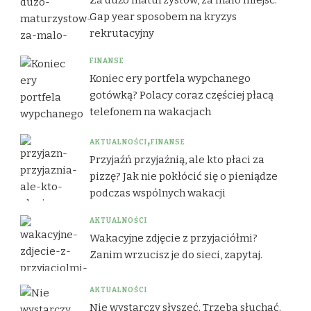
Za dużo maturzystów, za mało miejsc.
Gap year sposobem na kryzys
rekrutacyjny
FINANSE
Koniec ery portfela wypchanego
gotówką? Polacy coraz częściej płacą
telefonem na wakacjach
AKTUALNOŚCI
FINANSE
Przyjaźń przyjaźnią, ale kto płaci za
pizzę? Jak nie pokłócić się o pieniądze
podczas wspólnych wakacji
AKTUALNOŚCI
Wakacyjne zdjęcie z przyjaciółmi?
Zanim wrzucisz je do sieci, zapytaj.
AKTUALNOŚCI
Nie wystarczy słyszeć. Trzeba słuchać.