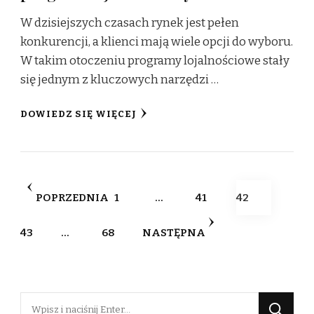
W dzisiejszych czasach rynek jest pełen
konkurencji, a klienci mają wiele opcji do wyboru.
W takim otoczeniu programy lojalnościowe stały
się jednym z kluczowych narzędzi …
DOWIEDZ SIĘ WIĘCEJ
Stronicowanie
STRONA
STRONA
STRONA
POPRZEDNIA
1
…
41
42
wpisów
STRONA
STRONA
43
…
68
NASTĘPNA
Szukasz