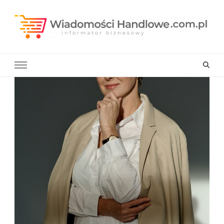
Wiadomości Handlowe . com.pl
informator biznesowy