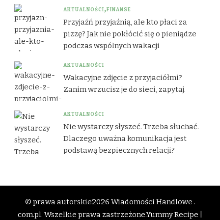
AKTUALNOŚCI
FINANSE
Przyjaźń przyjaźnią, ale kto płaci za
pizzę? Jak nie pokłócić się o pieniądze
podczas wspólnych wakacji
AKTUALNOŚCI
Wakacyjne zdjęcie z przyjaciółmi?
Zanim wrzucisz je do sieci, zapytaj.
AKTUALNOŚCI
Nie wystarczy słyszeć. Trzeba słuchać.
Dlaczego uważna komunikacja jest
podstawą bezpiecznych relacji?
© prawa autorskie2026
Wiadomości Handlowe .
com.pl
. Wszelkie prawa zastrzeżone.
Yummy Recipe |