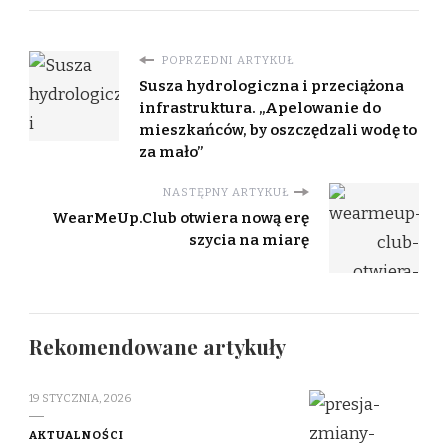
POPRZEDNI ARTYKUŁ
Susza hydrologiczna i przeciążona
infrastruktura. „Apelowanie do
mieszkańców, by oszczędzali wodę to
za mało”
NASTĘPNY ARTYKUŁ
WearMeUp.Club otwiera nową erę
szycia na miarę
Rekomendowane artykuły
19 STYCZNIA, 2026
AKTUALNOŚCI