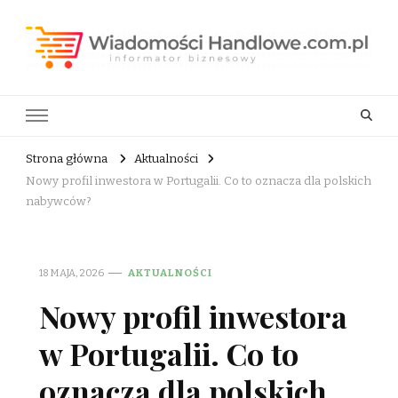
Wiadomości Handlowe . com.pl
informator biznesowy
Strona główna
Aktualności
Nowy profil inwestora w Portugalii. Co to oznacza dla polskich
nabywców?
18 MAJA, 2026
AKTUALNOŚCI
Nowy profil inwestora
w Portugalii. Co to
oznacza dla polskich