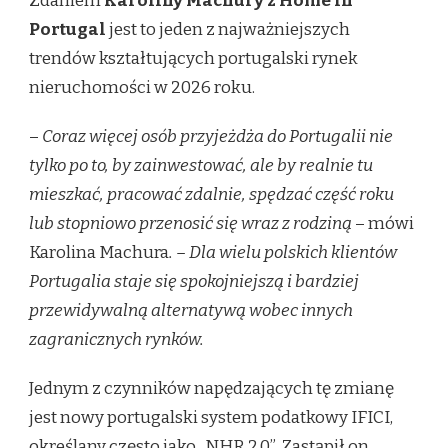
Zdaniem
Karoliny Machury z Home in
Portugal
jest to jeden z najważniejszych
trendów kształtujących portugalski rynek
nieruchomości w 2026 roku.
–
Coraz więcej osób przyjeżdża do Portugalii nie
tylko po to, by zainwestować, ale by realnie tu
mieszkać, pracować zdalnie, spędzać część roku
lub stopniowo przenosić się wraz z rodziną
– mówi
Karolina Machura
. – Dla wielu polskich klientów
Portugalia staje się spokojniejszą i bardziej
przewidywalną alternatywą wobec innych
zagranicznych rynków.
Jednym z czynników napędzających tę zmianę
jest nowy portugalski system podatkowy IFICI,
określany często jako „NHR 2.0”. Zastąpił on