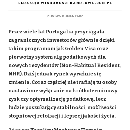
REDAKCJA WIADOMOSCI HANDLOWE .COM.PL
DO
ZOSTAW KOMENTARZ
NOWY
PROFIL
Przez wiele lat Portugalia przyciągała
INWESTORA
W
zagranicznych inwestorów głównie dzięki
PORTUGALII.
takim programom jak Golden Visa oraz
CO
TO
pierwotny system ulg podatkowych dla
OZNACZA
nowych rezydentów (Non-Habitual Resident,
DLA
POLSKICH
NHR). Dziś jednak rynek wyraźnie się
NABYWCÓW?
zmienia. Coraz częściej nie trafiają tu osoby
nastawione wyłącznie na krótkoterminowy
zysk czy optymalizację podatkową, lecz
ludzie poszukujący stabilności, możliwości
stopniowej relokacji i lepszej jakości życia.