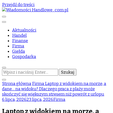
Przejdź do treści
informator biznesowy
Wiadomości Handlowe . com.pl
Aktualności
Handel
Finanse
Firma
Giełda
Gospodarka
Szukasz
czegoś?
Strona główna
Firma
Laptop z widokiem na morze, a
dane… na widoku? Dlaczego praca z plaży może
skończyć się większym stresem niż powrót z urlopu
6 lipca, 2026
23 lipca, 2026
Firma
Laptop z widokiem na morze, a