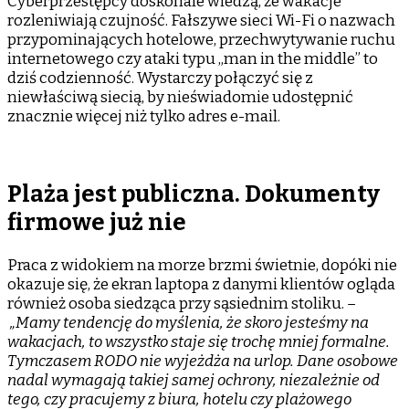
Cyberprzestępcy doskonale wiedzą, że wakacje
rozleniwiają czujność. Fałszywe sieci Wi-Fi o nazwach
przypominających hotelowe, przechwytywanie ruchu
internetowego czy ataki typu „man in the middle” to
dziś codzienność. Wystarczy połączyć się z
niewłaściwą siecią, by nieświadomie udostępnić
znacznie więcej niż tylko adres e-mail.
Plaża jest publiczna. Dokumenty
firmowe już nie
Praca z widokiem na morze brzmi świetnie, dopóki nie
okazuje się, że ekran laptopa z danymi klientów ogląda
również osoba siedząca przy sąsiednim stoliku.
–
„Mamy tendencję do myślenia, że skoro jesteśmy na
wakacjach, to wszystko staje się trochę mniej formalne.
Tymczasem RODO nie wyjeżdża na urlop. Dane osobowe
nadal wymagają takiej samej ochrony, niezależnie od
tego, czy pracujemy z biura, hotelu czy plażowego