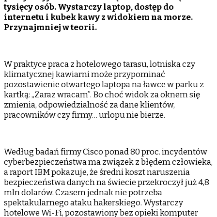
tysięcy osób. Wystarczy laptop, dostęp do
a
internetu i kubek kawy z widokiem na morze.
dane…
Przynajmniej w teorii.
na
widoku?
Dlaczego
praca
W praktyce praca z hotelowego tarasu, lotniska czy
z
klimatycznej kawiarni może przypominać
plaży
pozostawienie otwartego laptopa na ławce w parku z
może
kartką: „Zaraz wracam”. Bo choć widok za oknem się
skończyć
zmienia, odpowiedzialność za dane klientów,
się
pracowników czy firmy… urlopu nie bierze.
większym
stresem
niż
powrót
Według badań firmy Cisco ponad 80 proc. incydentów
z
cyberbezpieczeństwa ma związek z błędem człowieka,
urlopu
a raport IBM pokazuje, że średni koszt naruszenia
bezpieczeństwa danych na świecie przekroczył już 4,8
mln dolarów. Czasem jednak nie potrzeba
spektakularnego ataku hakerskiego. Wystarczy
hotelowe Wi-Fi, pozostawiony bez opieki komputer