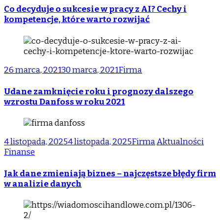
Co decyduje o sukcesie w pracy z AI? Cechy i
kompetencje, które warto rozwijać
26 marca, 2021
30 marca, 2021
Firma
Udane zamknięcie roku i prognozy dalszego
wzrostu Danfoss w roku 2021
4 listopada, 2025
4 listopada, 2025
Firma
Aktualności
Finanse
Jak dane zmieniają biznes – najczęstsze błędy firm
w analizie danych