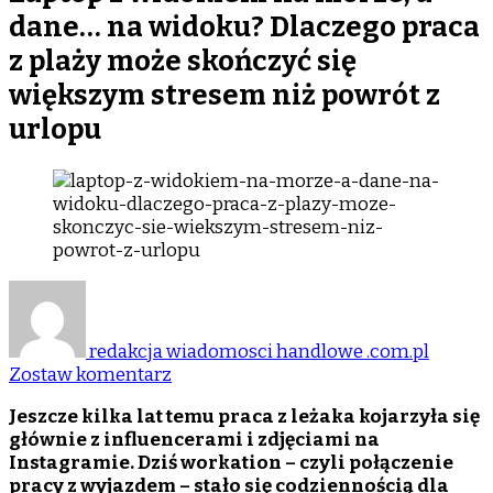
dane… na widoku? Dlaczego praca
z plaży może skończyć się
większym stresem niż powrót z
urlopu
redakcja wiadomosci handlowe .com.pl
do
Zostaw komentarz
Laptop
Jeszcze kilka lat temu praca z leżaka kojarzyła się
z
głównie z influencerami i zdjęciami na
widokiem
Instagramie. Dziś workation – czyli połączenie
na
pracy z wyjazdem – stało się codziennością dla
morze,