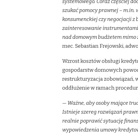
systemowego. Coraz częściej doc
KREDYTÓW.
szukać pomocy prawnej – m.in. w
CO
DALEJ
konsumenckiej czy negocjacji z
Z
zainteresowanie instrumentami 
KREDYTOBIORCAMI?
nad domowym budżetem mimo zm
mec. Sebastian Frejowski, adwo
Wzrost kosztów obsługi kredytó
gospodarstw domowych powodują
restrukturyzacja zobowiązań, w
oddłużenie w ramach procedur
—
Ważne, aby osoby mające trud
Istnieje szereg rozwiązań praw
realnie poprawić sytuację finan
wypowiedzenia umowy kredytowe