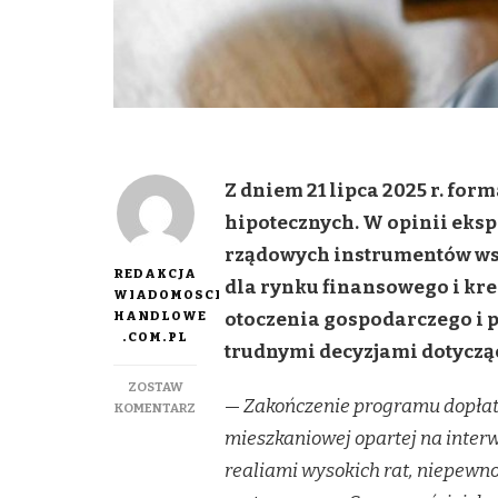
Z dniem 21 lipca 2025 r. fo
hipotecznych. W opinii ekspe
rządowych instrumentów ws
REDAKCJA
dla rynku finansowego i kre
WIADOMOSCI
HANDLOWE
otoczenia gospodarczego i p
.COM.PL
trudnymi decyzjami dotyczą
ZOSTAW
—
Zakończenie programu dopłat 
DO
KOMENTARZ
KONIEC
mieszkaniowej opartej na interw
PROGRAMU
realiami wysokich rat, niepewn
DOPŁAT
DO