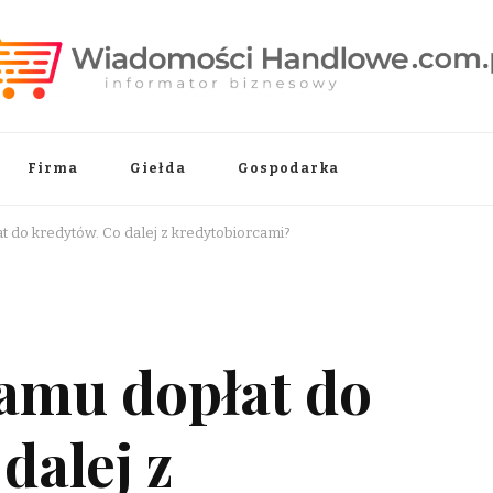
.pl
Firma
Giełda
Gospodarka
 do kredytów. Co dalej z kredytobiorcami?
amu dopłat do
dalej z