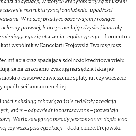
hodzi do sytuacji, w których kredytobiorcy są zmuszeni
 zakresie restrukturyzacji zadłużenia, upadłości
 bankami. W naszej praktyce obserwujemy rosnące
ochrony prawnej, które pozwalają odzyskać kontrolę
ieniającego się otoczenia regulacyjnego
— komentuje
kat i wspólnik w Kancelarii Frejowski Twardygrosz.
w, inflacja oraz spadająca zdolność kredytowa wielu
, że na znaczeniu zyskują narzędzia takie jak
nioski o czasowe zawieszenie spłaty rat czy wreszcie
y upadłości konsumenckiej.
ności z obsługą zobowiązań nie zwlekały z reakcją.
nych, które – odpowiednio zastosowane – pozwalają
sową. Warto zasięgnąć porady jeszcze zanim dojdzie do
j czy wszczęcia egzekucji
– dodaje mec. Frejowski.