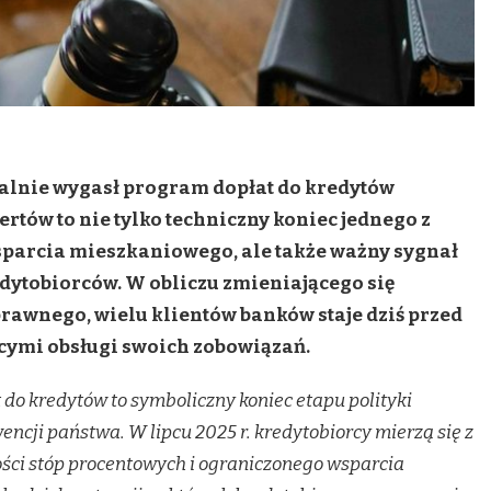
rmalnie wygasł program dopłat do kredytów
rtów to nie tylko techniczny koniec jednego z
parcia mieszkaniowego, ale także ważny sygnał
dytobiorców. W obliczu zmieniającego się
rawnego, wielu klientów banków staje dziś przed
cymi obsługi swoich zobowiązań.
do kredytów to symboliczny koniec etapu polityki
encji państwa. W lipcu 2025 r. kredytobiorcy mierzą się z
ości stóp procentowych i ograniczonego wsparcia