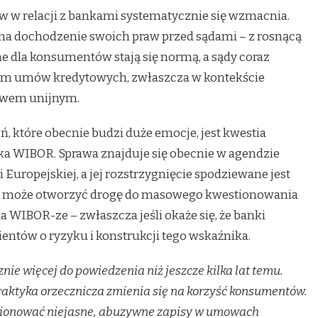
w w relacji z bankami systematycznie się wzmacnia.
 na dochodzenie swoich praw przed sądami – z rosnącą
e dla konsumentów stają się normą, a sądy coraz
som umów kredytowych, zwłaszcza w kontekście
rawem unijnym.
 które obecnie budzi duże emocje, jest kwestia
ka WIBOR. Sprawa znajduje się obecnie w agendzie
Europejskiej, a jej rozstrzygnięcie spodziewane jest
ie może otworzyć drogę do masowego kwestionowania
WIBOR-ze – zwłaszcza jeśli okaże się, że banki
entów o ryzyku i konstrukcji tego wskaźnika.
nie więcej do powiedzenia niż jeszcze kilka lat temu.
aktyka orzecznicza zmienia się na korzyść konsumentów.
stionować niejasne, abuzywne zapisy w umowach