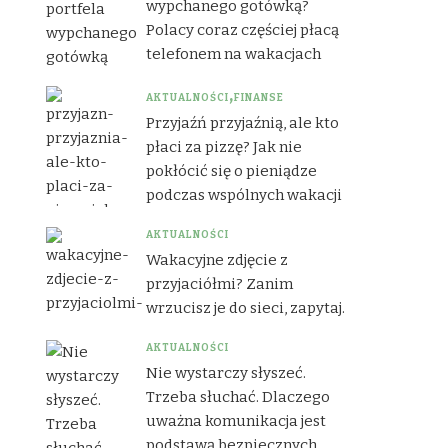
wypchanego gotówką?
Polacy coraz częściej płacą
telefonem na wakacjach
AKTUALNOŚCI
FINANSE
Przyjaźń przyjaźnią, ale kto
płaci za pizzę? Jak nie
pokłócić się o pieniądze
podczas wspólnych wakacji
AKTUALNOŚCI
Wakacyjne zdjęcie z
przyjaciółmi? Zanim
wrzucisz je do sieci, zapytaj.
AKTUALNOŚCI
Nie wystarczy słyszeć.
Trzeba słuchać. Dlaczego
uważna komunikacja jest
podstawą bezpiecznych