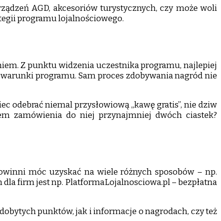
ządzeń AGD, akcesoriów turystycznych, czy może woli
tegii programu lojalnościowego.
niem. Z punktu widzenia uczestnika programu, najlepiej
ni warunki programu. Sam proces zdobywania nagród nie
iec odebrać niemal przysłowiową „kawę gratis”, nie dziw
kiem zamówienia do niej przynajmniej dwóch ciastek?
e powinni móc uzyskać na wiele różnych sposobów – np.
dla firm jest np. PlatformaLojalnosciowa.pl – bezpłatna
dobytych punktów, jak i informacje o nagrodach, czy też