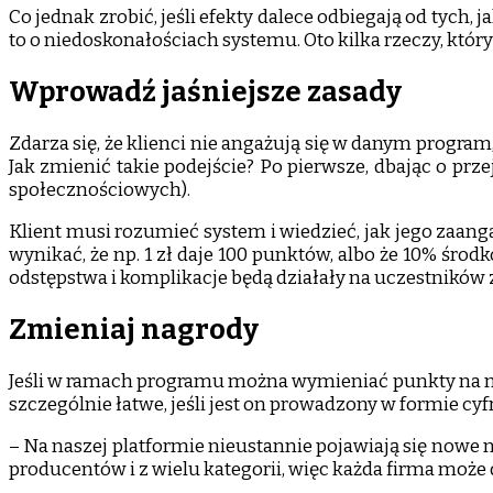
Co jednak zrobić, jeśli efekty dalece odbiegają od tyc
to o niedoskonałościach systemu. Oto kilka rzeczy, który
Wprowadź jaśniejsze zasady
Zdarza się, że klienci nie angażują się w danym program
Jak zmienić takie podejście? Po pierwsze, dbając o prz
społecznościowych).
Klient musi rozumieć system i wiedzieć, jak jego zaan
wynikać, że np. 1 zł daje 100 punktów, albo że 10% śr
odstępstwa i komplikacje będą działały na uczestników 
Zmieniaj nagrody
Jeśli w ramach programu można wymieniać punkty na nag
szczególnie łatwe, jeśli jest on prowadzony w formie cyf
– Na naszej platformie nieustannie pojawiają się nowe
producentów i z wielu kategorii, więc każda firma może