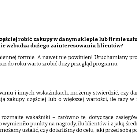
owy?
ściej robić zakupy w danym sklepie lub firmie usłu
le nie wzbudza dużego zainteresowania klientów?
ennej formie. A nawet nie powinien! Uruchamiany prog
raz do roku warto zrobić duży przegląd programu.
waniu i innych wskaźnikach, możemy stwierdzić, czy da
 zakupy częściej lub o większej wartości, ile razy 
rozmaite wskaźniki – zarówno te, dotyczące zasięgów 
sób wymieniło punkty na nagrody, ilu klientów i z jaką śred
ożemy ustalić, czy dotarliśmy do celu, jaki przed sobą p