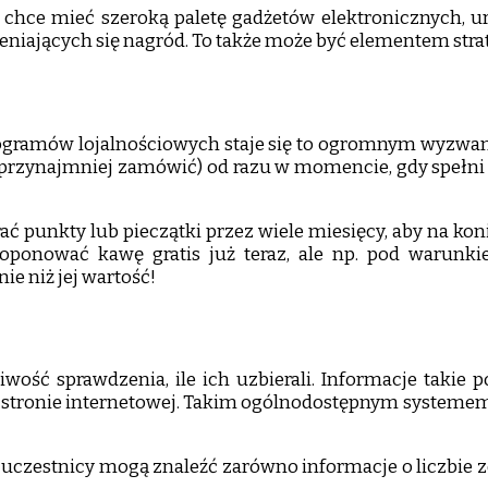
hce mieć szeroką paletę gadżetów elektronicznych, ur
niających się nagród. To także może być elementem stra
 programów lojalnościowych staje się to ogromnym wyzwa
ub przynajmniej zamówić) od razu w momencie, gdy speł
ać punkty lub pieczątki przez wiele miesięcy, aby na kon
aproponować kawę gratis już teraz, ale np. pod warun
 niż jej wartość!
wość sprawdzenia, ile ich uzbierali. Informacje taki
ej stronie internetowej. Takim ogólnodostępnym systemem 
h uczestnicy mogą znaleźć zarówno informacje o liczbie z