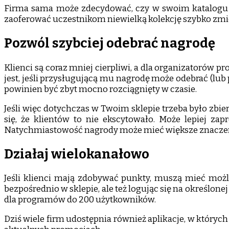
Firma sama może zdecydować, czy w swoim katalogu c
zaoferować uczestnikom niewielką kolekcję szybko zmie
Pozwól szybciej odebrać nagrodę
Klienci są coraz mniej cierpliwi, a dla organizatorów
jest, jeśli przysługującą mu nagrodę może odebrać (l
powinien być zbyt mocno rozciągnięty w czasie.
Jeśli więc dotychczas w Twoim sklepie trzeba było zbier
się, że klientów to nie ekscytowało. Może lepiej z
Natychmiastowość nagrody może mieć większe znaczenie
Działaj wielokanałowo
Jeśli klienci mają zdobywać punkty, muszą mieć możli
bezpośrednio w sklepie, ale też logując się na określon
dla programów do 200 użytkowników.
Dziś wiele firm udostępnia również aplikacje, w któryc