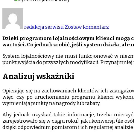
do
Jak
poprawić
redakcja serwisu
Zostaw komentarz
system
lojalności
Dzięki programom lojalnościowym klienci mogą czę
wartości. Co jednak zrobić, jeśli system działa, a
System lojalnościowy nie musi funkcjonować w niezmi
punkt wyjścia do przyszłych modyfikacji. Przynajmniej 
Analizuj wskaźniki
Opierając się na zachowaniach klientów, ich zaangażo
więc, czy po uruchomieniu programu klienci wykonują
wymieniają punkty na nagrody lub rabaty.
Aby jednak uzyskać takie informacje, trzeba mierzyć 
zarejestrowało się w ciągu roku), jak i konwersji (ile o
dzięki odpowiednim pomiarom i ich regularnej analizie m