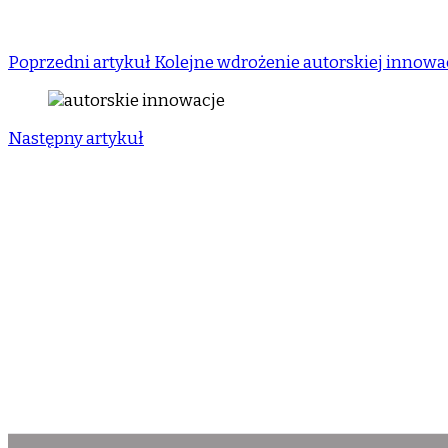
Poprzedni artykuł
Kolejne wdrożenie autorskiej innowac
Następny artykuł