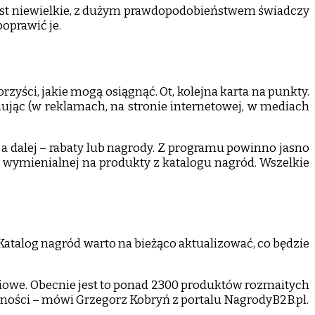
m jest niewielkie, z dużym prawdopodobieństwem świadczy
poprawić je.
zyści, jakie mogą osiągnąć. Ot, kolejna karta na punkty.
rmując (w reklamach, na stronie internetowej, w mediach
a dalej – rabaty lub nagrody. Z programu powinno jasno
y wymienialnej na produkty z katalogu nagród. Wszelkie
atalog nagród warto na bieżąco aktualizować, co będzie
ciowe. Obecnie jest to ponad 2300 produktów rozmaitych
alności – mówi Grzegorz Kobryń z portalu NagrodyB2B.pl.