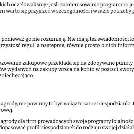
h, jakich oczekiwaliśmy? Jeśli zainteresowanie programe
m warto się przyjrzeć w szczególności i w razie potrzeby 
, ponieważ go nie rozumieją. Nie mają też świadomości kor
ejrzystość reguł, a następnie, równie prosto o nich info
gażowanie zakupowe przekłada się na zdobywane punkty, 
odków wydanych na zakupy wraca na konto w postaci kwot
zniechęcająco.
rody, nie powinny to być wciąż te same niespodzianki. K
rowej.
 nagrody dla firm prowadzących swoje programy lojalnoś
 dopasować profil niespodzianek do rodzaju swojej dział