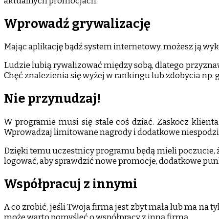
aktualnych promocjach.
Wprowadź grywalizację
Mając aplikację bądź system internetowy, możesz ją w
Ludzie lubią rywalizować między sobą, dlatego przyzn
Chęć znalezienia się wyżej w rankingu lub zdobycia np.
Nie przynudzaj!
W programie musi się stale coś dziać. Zaskocz kli
Wprowadzaj limitowane nagrody i dodatkowe niespodzi
Dzięki temu uczestnicy programu będą mieli poczucie, że
logować, aby sprawdzić nowe promocje, dodatkowe punkty
Współpracuj z innymi
A co zrobić, jeśli Twoja firma jest zbyt mała lub ma na
może warto pomyśleć o współpracy z inną firmą.