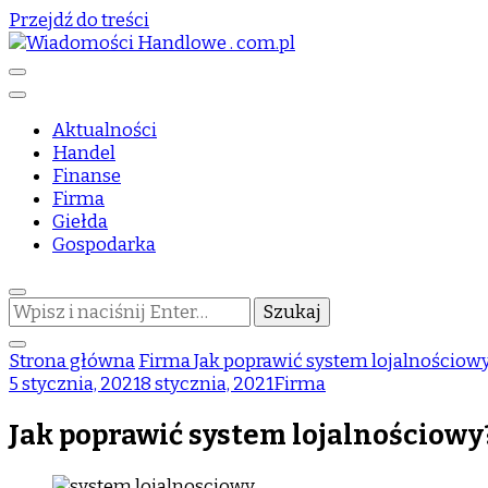
Przejdź do treści
informator biznesowy
Wiadomości Handlowe . com.pl
Aktualności
Handel
Finanse
Firma
Giełda
Gospodarka
Szukasz
czegoś?
Strona główna
Firma
Jak poprawić system lojalnościow
5 stycznia, 2021
8 stycznia, 2021
Firma
Jak poprawić system lojalnościowy