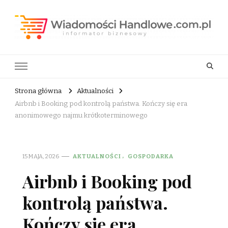
Wiadomości Handlowe . com.pl
informator biznesowy
Strona główna
Aktualności
Airbnb i Booking pod kontrolą państwa. Kończy się era
anonimowego najmu krótkoterminowego
15 MAJA, 2026
AKTUALNOŚCI
GOSPODARKA
Airbnb i Booking pod
kontrolą państwa.
Kończy się era