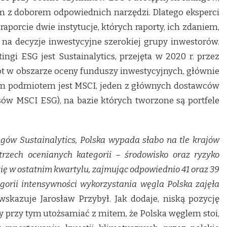
 z doborem odpowiednich narzędzi. Dlatego eksperci
porcie dwie instytucje, których raporty, ich zdaniem,
a decyzje inwestycyjne szerokiej grupy inwestorów.
tingi ESG jest Sustainalytics, przejęta w 2020 r. przez
t w obszarze oceny funduszy inwestycyjnych, głównie
im podmiotem jest MSCI, jeden z głównych dostawców
ów MSCI ESG), na bazie których tworzone są portfele
gów Sustainalytics, Polska wypada słabo na tle krajów
rzech ocenianych kategorii – środowisko oraz ryzyko
się w ostatnim kwartylu, zajmując odpowiednio 41 oraz 39
gorii intensywności wykorzystania węgla Polska zajęła
skazuje Jarosław Przybył. Jak dodaje, niską pozycję
eży przy tym utożsamiać z mitem, że Polska węglem stoi,