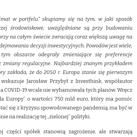
mat w portfelu” skupiamy się na tym, w jaki sposób
erzej środowiskowe, uwzględniane są przy budowaniu
orzy na całym świecie zwracają coraz większą uwagę na
dejmowania decyzji inwestycyjnych. Powodów jest wiele,
 tym obszarze odegrały zmieniające się preferencje
az zmiany regulacyjne. Najbardziej znanym przykładem
tóry zakłada, że do 2050 r. Europa stanie się pierwszym
 wskazuje Jarosław Przybył z Investhink, współautor
mia COVID-19 wcale nie wyhamowała tych planów. Wręcz
la Europy” o wartości 750 mld euro, który ma pomóc
stać się z kryzysu spowodowanego pandemią, ma być w
 na realizację tej „zielonej” polityki.
j części spółek stanowią zagrożenie, ale stwarzają