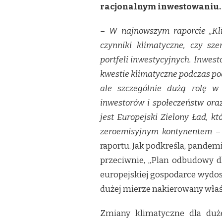
racjonalnym inwestowaniu.
I
TURECKIMI
W
– W najnowszym raporcie „Kli
RANKINGACH
czynniki klimatyczne, czy sz
ESG
portfeli inwestycyjnych.
Inwest
kwestie klimatyczne podczas po
ale szczególnie dużą rolę w
inwestorów i społeczeństw or
jest Europejski Zielony Ład, k
zeroemisyjnym kontynentem
–
raportu. Jak podkreśla, pande
przeciwnie, „Plan odbudowy d
europejskiej gospodarce wydo
dużej mierze nakierowany właśnie
Zmiany klimatyczne dla duże