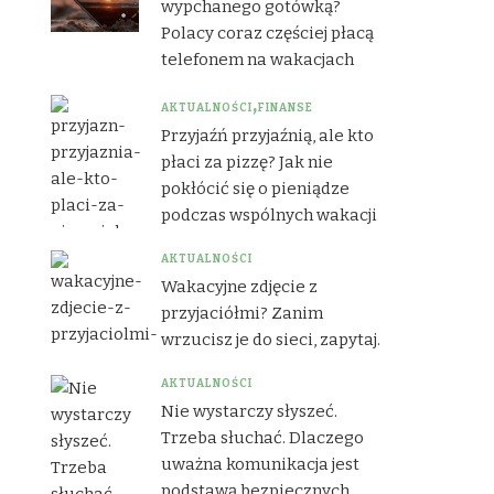
wypchanego gotówką?
Polacy coraz częściej płacą
telefonem na wakacjach
AKTUALNOŚCI
FINANSE
Przyjaźń przyjaźnią, ale kto
płaci za pizzę? Jak nie
pokłócić się o pieniądze
podczas wspólnych wakacji
AKTUALNOŚCI
Wakacyjne zdjęcie z
przyjaciółmi? Zanim
wrzucisz je do sieci, zapytaj.
AKTUALNOŚCI
Nie wystarczy słyszeć.
Trzeba słuchać. Dlaczego
uważna komunikacja jest
podstawą bezpiecznych