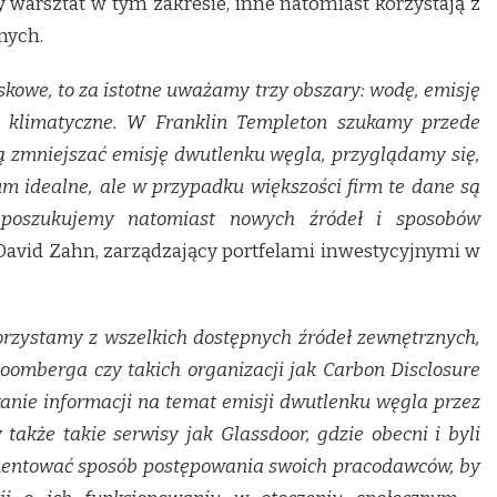
 warsztat w tym zakresie, inne natomiast korzystają z
nych.
iskowe, to za istotne uważamy trzy obszary: wodę, emisję
 klimatyczne. W Franklin Templeton szukamy przede
ią zmniejszać emisję dwutlenku węgla, przyglądamy się,
rium idealne, ale w przypadku większości firm te dane są
 poszukujemy natomiast nowych źródeł i sposobów
avid Zahn, zarządzający portfelami inwestycyjnymi w
orzystamy z wszelkich dostępnych źródeł zewnętrznych,
oomberga czy takich organizacji jak Carbon Disclosure
kanie informacji na temat emisji dwutlenku węgla przez
także takie serwisy jak Glassdoor, gdzie obecni i byli
mentować sposób postępowania swoich pracodawców, by