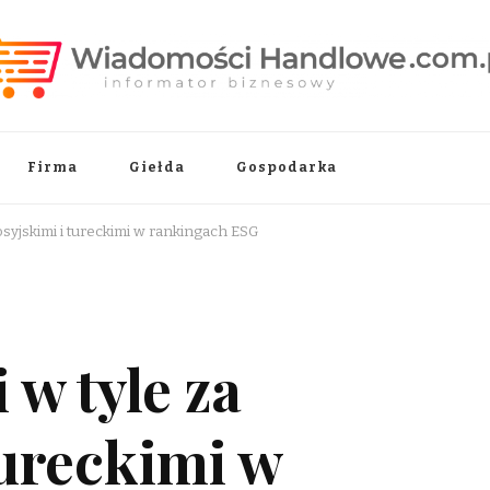
.pl
Firma
Giełda
Gospodarka
rosyjskimi i tureckimi w rankingach ESG
 w tyle za
tureckimi w