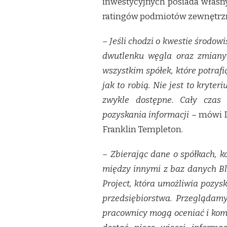
inwestycyjnych posiada własny
ratingów podmiotów zewnętrz
– Jeśli chodzi o kwestie środow
dwutlenku węgla oraz zmiany
wszystkim spółek, które potraf
jak to robią. Nie jest to kryte
zwykle dostępne. Cały czas
pozyskania informacji –
mówi D
Franklin Templeton.
– Zbierając dane o spółkach, k
między innymi z baz danych Bl
Project, która umożliwia pozys
przedsiębiorstwa. Przeglądamy 
pracownicy mogą oceniać i ko