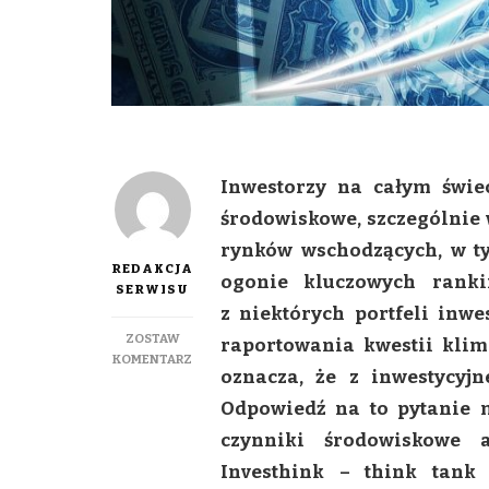
Inwestorzy na całym świe
środowiskowe, szczególnie 
rynków wschodzących, w tym
REDAKCJA
ogonie kluczowych rank
SERWISU
z niektórych portfeli inwe
ZOSTAW
raportowania kwestii klima
DO
KOMENTARZ
oznacza, że z inwestycyj
POLSKIE
SPÓŁKI
Odpowiedź na to pytanie 
W
czynniki środowiskowe 
TYLE
ZA
Investhink – think tank
ROSYJSKIMI