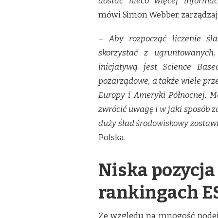
dostać nieco więcej informa
mówi Simon Webber, zarządzają
– Aby rozpocząć liczenie śl
skorzystać z ugruntowanych
inicjatywą jest Science Bas
pozarządowe, a także wiele prze
Europy i Ameryki Północnej. 
zwrócić uwagę i w jaki sposób za
duży ślad środowiskowy zostawi
Polska.
Niska pozycja
rankingach E
Ze względu na mnogość podejś