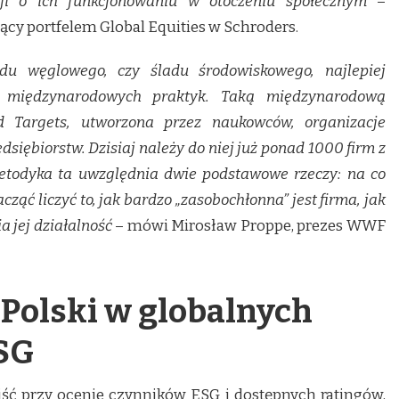
cji o ich funkcjonowaniu w otoczeniu społecznym
–
cy portfelem Global Equities w Schroders.
adu węglowego, czy śladu środowiskowego, najlepiej
, międzynarodowych praktyk. Taką międzynarodową
ed Targets, utworzona przez naukowców, organizacje
dsiębiorstw. Dzisiaj należy do niej już ponad 1000 firm z
Metodyka ta uwzględnia dwie podstawowe rzeczy: na co
cząć liczyć to, jak bardzo „zasobochłonna” jest firma, jak
a jej działalność
– mówi Mirosław Proppe, prezes WWF
 Polski w globalnych
SG
ć przy ocenie czynników ESG i dostępnych ratingów,