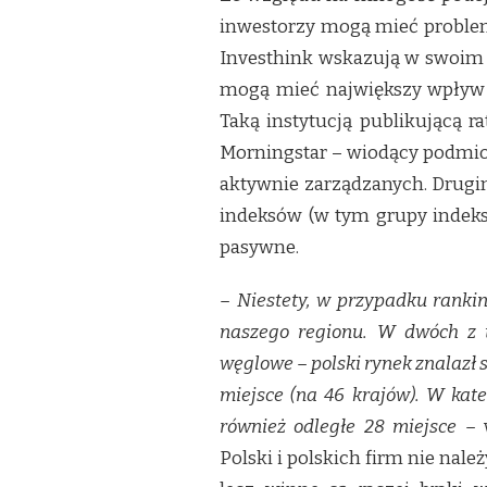
inwestorzy mogą mieć problem
Investhink wskazują w swoim ra
mogą mieć największy wpływ n
Taką instytucją publikującą ra
Morningstar – wiodący podmio
aktywnie zarządzanych. Drug
indeksów (w tym grupy indeks
pasywne.
– Niestety, w przypadku rankin
naszego regionu. W dwóch z t
węglowe – polski rynek znalazł 
miejsce (na 46 krajów). W kate
również odległe 28 miejsce –
w
Polski i polskich firm nie nal